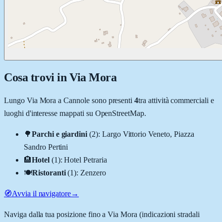
Cosa trovi in
Via Mora
Lungo
Via Mora
a
Cannole
sono presenti
4
tra attività commerciali e
luoghi d'interesse mappati su OpenStreetMap.
🌳
Parchi e giardini
(
2
)
:
Largo Vittorio Veneto, Piazza
Sandro Pertini
🏨
Hotel
(
1
)
:
Hotel Petraria
🍽️
Ristoranti
(
1
)
:
Zenzero
🧭
Avvia il navigatore
→
Naviga dalla tua posizione fino a
Via Mora
(indicazioni stradali