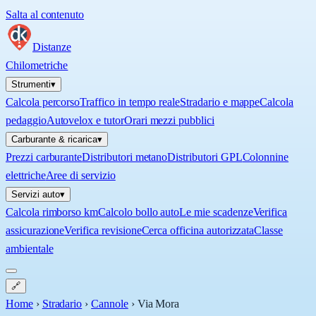
Salta al contenuto
Distanze
Chilometriche
Strumenti
▾
Calcola percorso
Traffico in tempo reale
Stradario e mappe
Calcola
pedaggio
Autovelox e tutor
Orari mezzi pubblici
Carburante & ricarica
▾
Prezzi carburante
Distributori metano
Distributori GPL
Colonnine
elettriche
Aree di servizio
Servizi auto
▾
Calcola rimborso km
Calcolo bollo auto
Le mie scadenze
Verifica
assicurazione
Verifica revisione
Cerca officina autorizzata
Classe
ambientale
🔗
Home
›
Stradario
›
Cannole
›
Via Mora