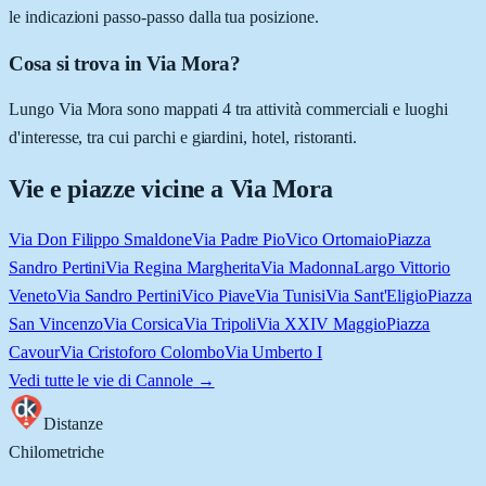
le indicazioni passo-passo dalla tua posizione.
Cosa si trova in Via Mora?
Lungo Via Mora sono mappati 4 tra attività commerciali e luoghi
d'interesse, tra cui parchi e giardini, hotel, ristoranti.
Vie e piazze vicine a
Via Mora
Via Don Filippo Smaldone
Via Padre Pio
Vico Ortomaio
Piazza
Sandro Pertini
Via Regina Margherita
Via Madonna
Largo Vittorio
Veneto
Via Sandro Pertini
Vico Piave
Via Tunisi
Via Sant'Eligio
Piazza
San Vincenzo
Via Corsica
Via Tripoli
Via XXIV Maggio
Piazza
Cavour
Via Cristoforo Colombo
Via Umberto I
Vedi tutte le vie di
Cannole
→
Distanze
Chilometriche