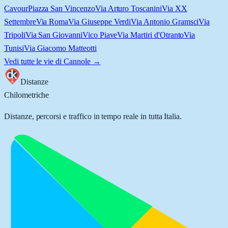
Cavour
Piazza San Vincenzo
Via Arturo Toscanini
Via XX
Settembre
Via Roma
Via Giuseppe Verdi
Via Antonio Gramsci
Via
Tripoli
Via San Giovanni
Vico Piave
Via Martiri d'Otranto
Via
Tunisi
Via Giacomo Matteotti
Vedi tutte le vie di
Cannole
→
Distanze
Chilometriche
Distanze, percorsi e traffico in tempo reale in tutta Italia.