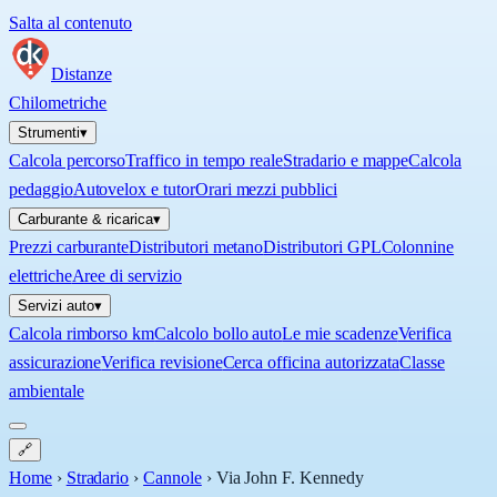
Salta al contenuto
Distanze
Chilometriche
Strumenti
▾
Calcola percorso
Traffico in tempo reale
Stradario e mappe
Calcola
pedaggio
Autovelox e tutor
Orari mezzi pubblici
Carburante & ricarica
▾
Prezzi carburante
Distributori metano
Distributori GPL
Colonnine
elettriche
Aree di servizio
Servizi auto
▾
Calcola rimborso km
Calcolo bollo auto
Le mie scadenze
Verifica
assicurazione
Verifica revisione
Cerca officina autorizzata
Classe
ambientale
🔗
Home
›
Stradario
›
Cannole
›
Via John F. Kennedy