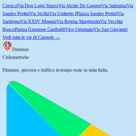
Corsica
Via Don Luigi Sturzo
Via Alcide De Gasperi
Via Salentina
Via
Sandro Pertini
Via Sicilia
Via Umberto I
Piazza Sandro Pertini
Via
Sardegna
Via XXIV Maggio
Via Regina Margherita
Via Vecchia
Bosco
Piazza Giuseppe Garibaldi
Vico Ortomaio
Via San Giovanni
Vedi tutte le vie di
Cannole
→
Distanze
Chilometriche
Distanze, percorsi e traffico in tempo reale in tutta Italia.