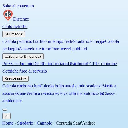
Salta al contenuto
Distanze
Chilometriche
Strumenti
▾
Calcola percorso
Traffico in tempo reale
Stradario e mappe
Calcola
pedaggio
Autovelox e tutor
Orari mezzi pubblici
Carburante & ricarica
▾
Prezzi carburante
Distributori metano
Distributori GPL
Colonnine
elettriche
Aree di servizio
Servizi auto
▾
Calcola rimborso km
Calcolo bollo auto
Le mie scadenze
Verifica
assicurazione
Verifica revisione
Cerca officina autorizzata
Classe
ambientale
🔗
Home
›
Stradario
›
Cannole
›
Contrada Sant'Andrea