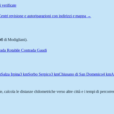
 verificate
entri revisione e autoriparazioni con indirizzi e mappa →
M
di Modigliani).
rada Rotabile Contrada Gaudi
m
Salza Irpina
3
km
Sorbo Serpico
3
km
Chiusano di San Domenico
4
km
A
ie, calcola le distanze chilometriche verso altre città e i tempi di percorr