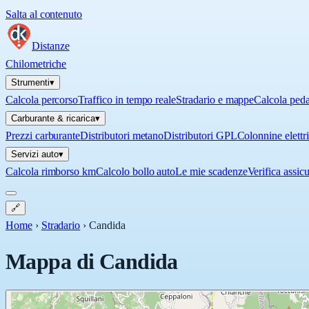
Salta al contenuto
Distanze
Chilometriche
Strumenti
▾
Calcola percorso
Traffico in tempo reale
Stradario e mappe
Calcola ped
Carburante & ricarica
▾
Prezzi carburante
Distributori metano
Distributori GPL
Colonnine elettr
Servizi auto
▾
Calcola rimborso km
Calcolo bollo auto
Le mie scadenze
Verifica assic
🔗
Home
›
Stradario
›
Candida
Mappa di
Candida