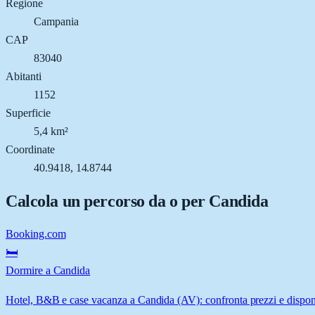
Regione
Campania
CAP
83040
Abitanti
1152
Superficie
5,4 km²
Coordinate
40.9418, 14.8744
Calcola un percorso da o per
Candida
Booking.com
🛏️
Dormire a Candida
Hotel, B&B e case vacanza a Candida (AV): confronta prezzi e disponi