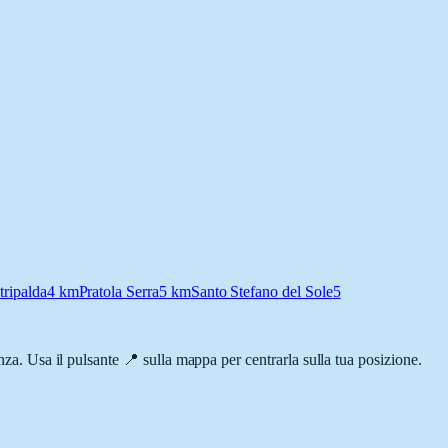
tripalda
4
km
Pratola Serra
5
km
Santo Stefano del Sole
5
enza. Usa il pulsante 📍 sulla mappa per centrarla sulla tua posizione.