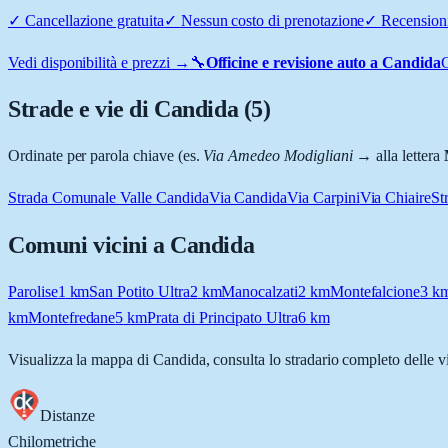
✓
Cancellazione gratuita
✓
Nessun costo di prenotazione
✓
Recensioni
Vedi disponibilità e prezzi →
🔧
Officine e revisione auto a
Candida
C
Strade e vie di
Candida
(
5
)
Ordinate per parola chiave (es.
Via Amedeo Modigliani
→ alla lettera
Strada Comunale Valle Candida
Via Candida
Via Carpini
Via Chiaire
St
Comuni vicini a
Candida
Parolise
1
km
San Potito Ultra
2
km
Manocalzati
2
km
Montefalcione
3
k
km
Montefredane
5
km
Prata di Principato Ultra
6
km
Visualizza la mappa di
Candida
, consulta lo stradario completo delle v
Distanze
Chilometriche