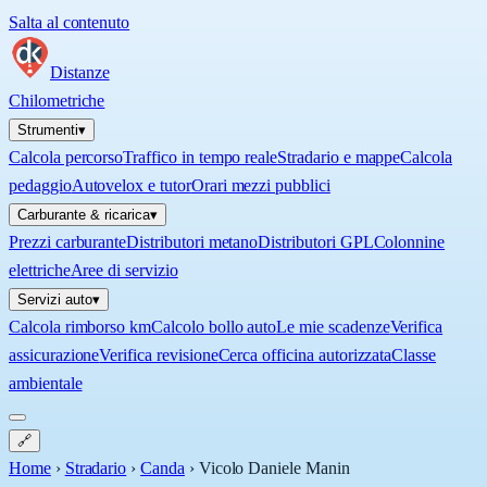
Salta al contenuto
Distanze
Chilometriche
Strumenti
▾
Calcola percorso
Traffico in tempo reale
Stradario e mappe
Calcola
pedaggio
Autovelox e tutor
Orari mezzi pubblici
Carburante & ricarica
▾
Prezzi carburante
Distributori metano
Distributori GPL
Colonnine
elettriche
Aree di servizio
Servizi auto
▾
Calcola rimborso km
Calcolo bollo auto
Le mie scadenze
Verifica
assicurazione
Verifica revisione
Cerca officina autorizzata
Classe
ambientale
🔗
Home
›
Stradario
›
Canda
›
Vicolo Daniele Manin