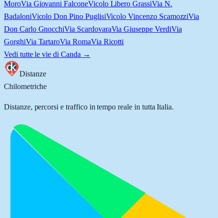
Moro
Via Giovanni Falcone
Vicolo Libero Grassi
Via N.
Badaloni
Vicolo Don Pino Puglisi
Vicolo Vincenzo Scamozzi
Via
Don Carlo Gnocchi
Via Scardovara
Via Giuseppe Verdi
Via
Gorghi
Via Tartaro
Via Roma
Via Ricotti
Vedi tutte le vie di
Canda
→
Distanze
Chilometriche
Distanze, percorsi e traffico in tempo reale in tutta Italia.