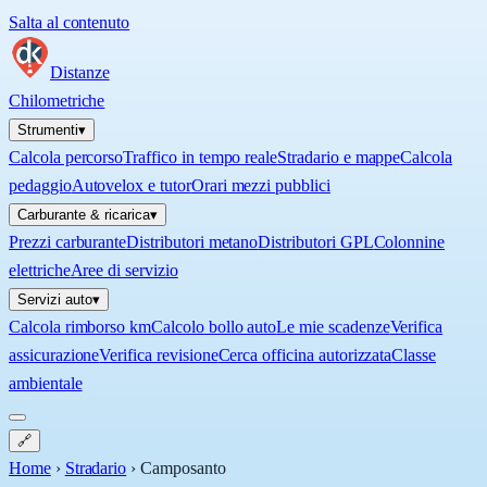
Salta al contenuto
Distanze
Chilometriche
Strumenti
▾
Calcola percorso
Traffico in tempo reale
Stradario e mappe
Calcola
pedaggio
Autovelox e tutor
Orari mezzi pubblici
Carburante & ricarica
▾
Prezzi carburante
Distributori metano
Distributori GPL
Colonnine
elettriche
Aree di servizio
Servizi auto
▾
Calcola rimborso km
Calcolo bollo auto
Le mie scadenze
Verifica
assicurazione
Verifica revisione
Cerca officina autorizzata
Classe
ambientale
🔗
Home
›
Stradario
›
Camposanto