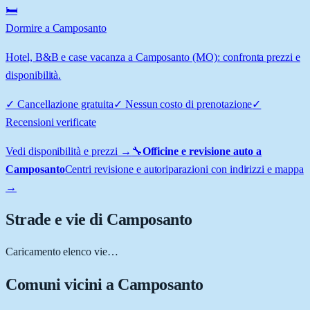
🛏️
Dormire a Camposanto
Hotel, B&B e case vacanza a Camposanto (MO): confronta prezzi e
disponibilità.
✓
Cancellazione gratuita
✓
Nessun costo di prenotazione
✓
Recensioni verificate
Vedi disponibilità e prezzi →
🔧
Officine e revisione auto a
Camposanto
Centri revisione e autoriparazioni con indirizzi e mappa
→
Strade e vie di
Camposanto
Caricamento elenco vie…
Comuni vicini a
Camposanto