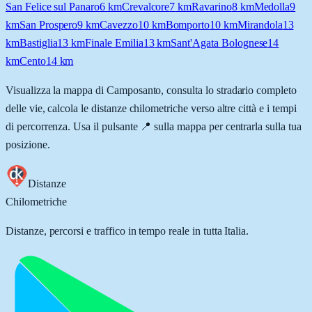
San Felice sul Panaro
6
km
Crevalcore
7
km
Ravarino
8
km
Medolla
9
km
San Prospero
9
km
Cavezzo
10
km
Bomporto
10
km
Mirandola
13
km
Bastiglia
13
km
Finale Emilia
13
km
Sant'Agata Bolognese
14
km
Cento
14
km
Visualizza la mappa di
Camposanto
, consulta lo stradario completo
delle vie, calcola le distanze chilometriche verso altre città e i tempi
di percorrenza. Usa il pulsante 📍 sulla mappa per centrarla sulla tua
posizione.
Distanze
Chilometriche
Distanze, percorsi e traffico in tempo reale in tutta Italia.