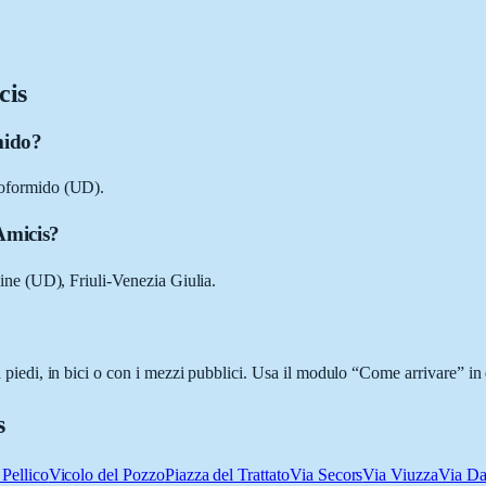
cis
mido?
oformido (UD).
Amicis?
ne (UD), Friuli-Venezia Giulia.
i, in bici o con i mezzi pubblici. Usa il modulo “Come arrivare” in qu
s
 Pellico
Vicolo del Pozzo
Piazza del Trattato
Via Secors
Via Viuzza
Via Da