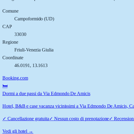
Comune
Campoformido
(
UD
)
CAP
33030
Regione
Friuli-Venezia Giulia
Coordinate
46.0191
,
13.1613
Booking.com
🛏️
Dormi a due passi da Via Edmondo De Amicis
Hotel, B&B e case vacanza vicinissimi a Via Edmondo De Amicis, Camp
✓
Cancellazione gratuita
✓
Nessun costo di prenotazione
✓
Recensioni
Vedi gli hotel →