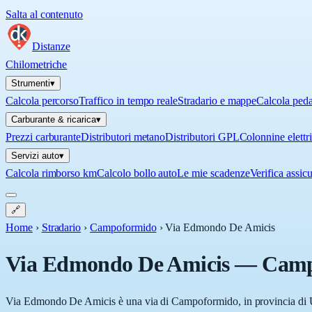
Salta al contenuto
Distanze
Chilometriche
Strumenti
▾
Calcola percorso
Traffico in tempo reale
Stradario e mappe
Calcola ped
Carburante & ricarica
▾
Prezzi carburante
Distributori metano
Distributori GPL
Colonnine elettr
Servizi auto
▾
Calcola rimborso km
Calcolo bollo auto
Le mie scadenze
Verifica assic
🔗
Home
›
Stradario
›
Campoformido
›
Via Edmondo De Amicis
Via Edmondo De Amicis
—
Camp
Via Edmondo De Amicis è una via di Campoformido, in provincia di Udi