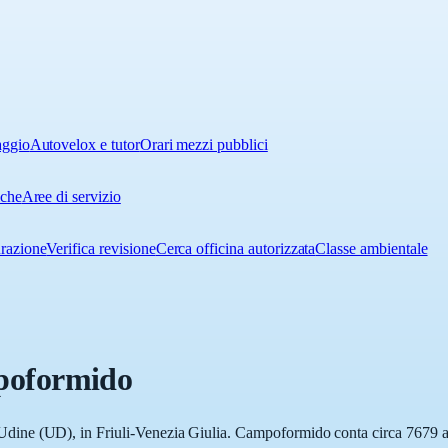
aggio
Autovelox e tutor
Orari mezzi pubblici
iche
Aree di servizio
urazione
Verifica revisione
Cerca officina autorizzata
Classe ambientale
oformido
ne (UD), in Friuli-Venezia Giulia. Campoformido conta circa 7679 abit