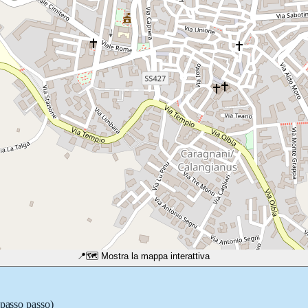
📍
🗺️ Mostra la mappa interattiva
 passo passo)