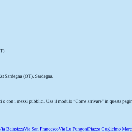
T).
-Est Sardegna (OT), Sardegna.
ci o con i mezzi pubblici. Usa il modulo “Come arrivare” in questa pagina
Via Bainsizza
Via San Francesco
Via Lu Fungoni
Piazza Guglielmo Marc