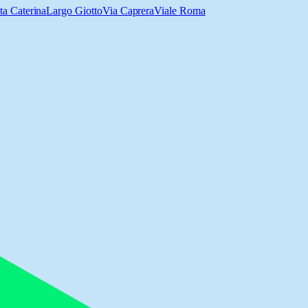
ta Caterina
Largo Giotto
Via Caprera
Viale Roma