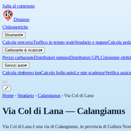
Salta al contenuto
Distanze
Chilometriche
Strumenti
▾
Calcola percorso
Traffico in tempo reale
Stradario e mappe
Calcola ped
Carburante & ricarica
▾
Prezzi carburante
Distributori metano
Distributori GPL
Colonnine elettr
Servizi auto
▾
Calcola rimborso km
Calcolo bollo auto
Le mie scadenze
Verifica assic
🔗
Home
›
Stradario
›
Calangianus
›
Via Col di Lana
Via Col di Lana
—
Calangianus
Via Col di Lana è una via di Calangianus, in provincia di Gallura Nord