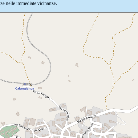
iazze nelle immediate vicinanze.