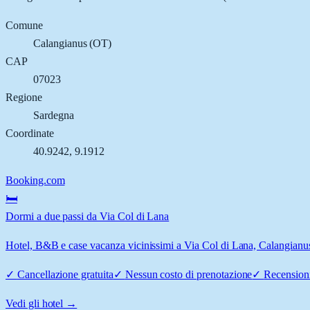
Comune
Calangianus
(
OT
)
CAP
07023
Regione
Sardegna
Coordinate
40.9242
,
9.1912
Booking.com
🛏️
Dormi a due passi da Via Col di Lana
Hotel, B&B e case vacanza vicinissimi a Via Col di Lana, Calangianus: 
✓
Cancellazione gratuita
✓
Nessun costo di prenotazione
✓
Recensioni
Vedi gli hotel →