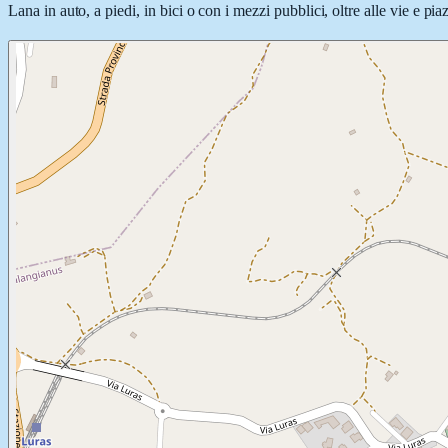
Lana in auto, a piedi, in bici o con i mezzi pubblici, oltre alle vie e p