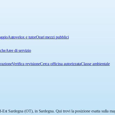
aggio
Autovelox e tutor
Orari mezzi pubblici
iche
Aree di servizio
urazione
Verifica revisione
Cerca officina autorizzata
Classe ambientale
-Est Sardegna (OT), in Sardegna. Qui trovi la posizione esatta sulla ma