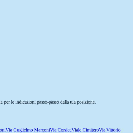
 per le indicazioni passo-passo dalla tua posizione.
oni
Via Guglielmo Marconi
Via Corsica
Viale Cimitero
Via Vittorio