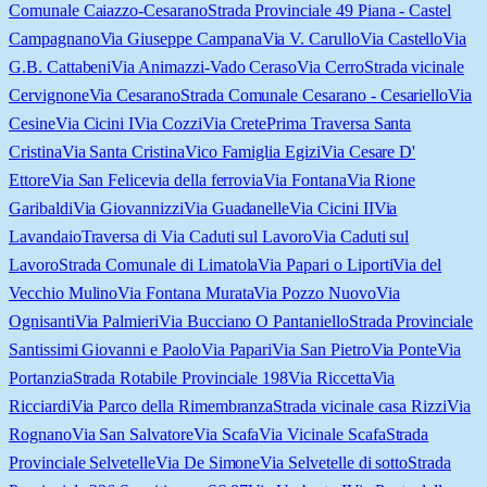
Comunale Caiazzo-Cesarano
Strada Provinciale 49 Piana - Castel
Campagnano
Via Giuseppe Campana
Via V. Carullo
Via Castello
Via
G.B. Cattabeni
Via Animazzi-Vado Ceraso
Via Cerro
Strada vicinale
Cervignone
Via Cesarano
Strada Comunale Cesarano - Cesariello
Via
Cesine
Via Cicini I
Via Cozzi
Via Crete
Prima Traversa Santa
Cristina
Via Santa Cristina
Vico Famiglia Egizi
Via Cesare D'
Ettore
Via San Felice
via della ferrovia
Via Fontana
Via Rione
Garibaldi
Via Giovannizzi
Via Guadanelle
Via Cicini II
Via
Lavandaio
Traversa di Via Caduti sul Lavoro
Via Caduti sul
Lavoro
Strada Comunale di Limatola
Via Papari o Liporti
Via del
Vecchio Mulino
Via Fontana Murata
Via Pozzo Nuovo
Via
Ognisanti
Via Palmieri
Via Bucciano O Pantaniello
Strada Provinciale
Santissimi Giovanni e Paolo
Via Papari
Via San Pietro
Via Ponte
Via
Portanzia
Strada Rotabile Provinciale 198
Via Riccetta
Via
Ricciardi
Via Parco della Rimembranza
Strada vicinale casa Rizzi
Via
Rognano
Via San Salvatore
Via Scafa
Via Vicinale Scafa
Strada
Provinciale Selvetelle
Via De Simone
Via Selvetelle di sotto
Strada