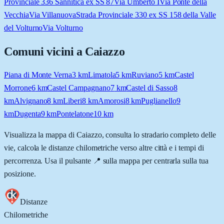
Provinciale 336 Sannitica ex SS 87
Via Umberto I
Via Ponte della
Vecchia
Via Villanuova
Strada Provinciale 330 ex SS 158 della Valle
del Volturno
Via Volturno
Comuni vicini a
Caiazzo
Piana di Monte Verna
3
km
Limatola
5
km
Ruviano
5
km
Castel
Morrone
6
km
Castel Campagnano
7
km
Castel di Sasso
8
km
Alvignano
8
km
Liberi
8
km
Amorosi
8
km
Puglianello
9
km
Dugenta
9
km
Pontelatone
10
km
Visualizza la mappa di
Caiazzo
, consulta lo stradario completo delle
vie, calcola le distanze chilometriche verso altre città e i tempi di
percorrenza. Usa il pulsante 📍 sulla mappa per centrarla sulla tua
posizione.
Distanze
Chilometriche