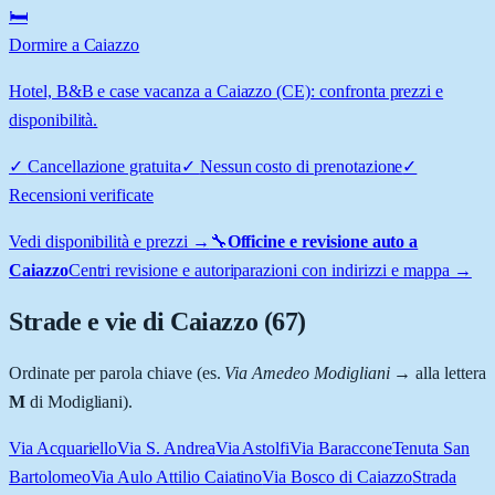
🛏️
Dormire a Caiazzo
Hotel, B&B e case vacanza a Caiazzo (CE): confronta prezzi e
disponibilità.
✓
Cancellazione gratuita
✓
Nessun costo di prenotazione
✓
Recensioni verificate
Vedi disponibilità e prezzi →
🔧
Officine e revisione auto a
Caiazzo
Centri revisione e autoriparazioni con indirizzi e mappa →
Strade e vie di
Caiazzo
(
67
)
Ordinate per parola chiave (es.
Via Amedeo Modigliani
→ alla lettera
M
di Modigliani).
Via Acquariello
Via S. Andrea
Via Astolfi
Via Baraccone
Tenuta San
Bartolomeo
Via Aulo Attilio Caiatino
Via Bosco di Caiazzo
Strada