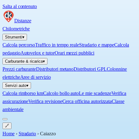
Salta al contenuto
Distanze
Chilometriche
Strumenti
▾
Calcola percorso
Traffico in tempo reale
Stradario e mappe
Calcola
pedaggio
Autovelox e tutor
Orari mezzi pubblici
Carburante & ricarica
▾
Prezzi carburante
Distributori metano
Distributori GPL
Colonnine
elettriche
Aree di servizio
Servizi auto
▾
Calcola rimborso km
Calcolo bollo auto
Le mie scadenze
Verifica
assicurazione
Verifica revisione
Cerca officina autorizzata
Classe
ambientale
🔗
Home
›
Stradario
›
Caiazzo