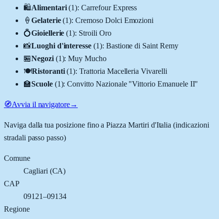
🛍️
Alimentari
(
1
)
:
Carrefour Express
🍦
Gelaterie
(
1
)
:
Cremoso Dolci Emozioni
💍
Gioiellerie
(
1
)
:
Stroili Oro
📸
Luoghi d'interesse
(
1
)
:
Bastione di Saint Remy
🏪
Negozi
(
1
)
:
Muy Mucho
🍽️
Ristoranti
(
1
)
:
Trattoria Macelleria Vivarelli
🏫
Scuole
(
1
)
:
Convitto Nazionale "Vittorio Emanuele II"
🧭
Avvia il navigatore
→
Naviga dalla tua posizione fino a
Piazza Martiri d'Italia
(indicazioni
stradali passo passo)
Comune
Cagliari
(
CA
)
CAP
09121–09134
Regione