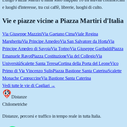
e luoghi d'interesse, tra cui caffè, librerie, luoghi di culto.
Vie e piazze vicine a
Piazza Martiri d'Italia
Via Giuseppe Mazzini
Via Gaetano Cima
Viale Regina
Margherita
Via Principe Amedeo
Via San Salvatore da Horta
Via
Principe Amedeo di Savoia
Via Torino
Via Giuseppe Garibaldi
Piazza
Emanuele Ravot
Piazza Costituzione
Via del Collegio
Via
Università
Scalette Santa Teresa
Cortina della Porta del Leone
Vico
Primo di Via Vincenzo Sulis
Piazza Bastione Santa Caterina
Scalette
Monache Cappuccine
Via Bastione Santa Caterina
Vedi tutte le vie di
Cagliari
→
Distanze
Chilometriche
Distanze, percorsi e traffico in tempo reale in tutta Italia.