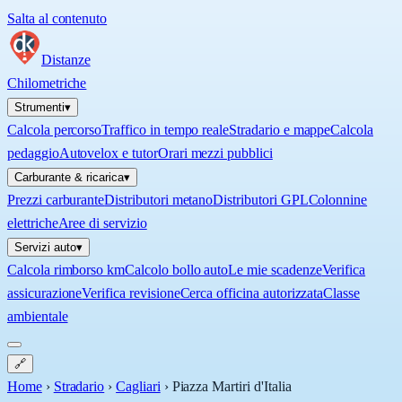
Salta al contenuto
Distanze
Chilometriche
Strumenti
▾
Calcola percorso
Traffico in tempo reale
Stradario e mappe
Calcola
pedaggio
Autovelox e tutor
Orari mezzi pubblici
Carburante & ricarica
▾
Prezzi carburante
Distributori metano
Distributori GPL
Colonnine
elettriche
Aree di servizio
Servizi auto
▾
Calcola rimborso km
Calcolo bollo auto
Le mie scadenze
Verifica
assicurazione
Verifica revisione
Cerca officina autorizzata
Classe
ambientale
🔗
Home
›
Stradario
›
Cagliari
›
Piazza Martiri d'Italia