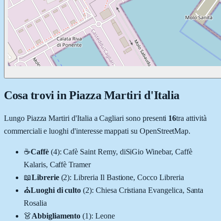
Cosa trovi in
Piazza Martiri d'Italia
Lungo
Piazza Martiri d'Italia
a
Cagliari
sono presenti
16
tra attività
commerciali e luoghi d'interesse mappati su OpenStreetMap.
☕
Caffè
(
4
)
:
Cafè Saint Remy, diSiGio Winebar, Caffè
Kalaris, Caffè Tramer
📖
Librerie
(
2
)
:
Libreria Il Bastione, Cocco Libreria
⛪
Luoghi di culto
(
2
)
:
Chiesa Cristiana Evangelica, Santa
Rosalia
👗
Abbigliamento
(
1
)
:
Leone