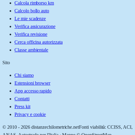
Calcola rimborso km
Calcolo bollo auto
Le mie scadenze
Verifica assicurazione
Verifica revisione
Cerca officina autorizzata
Classe ambientale
Sito
Chi siamo
Estensioni browser
App accesso rapido
Contatti
Press kit
Privacy e cookie
© 2010 -
2026
distanzechilometriche.net
Fonti viabilità: CCISS, ACI,
ANAS, Autostrade per l'Italia · Mappe © OpenStreetMap