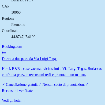
Buriasco
(
TO
)
CAP
10060
Regione
Piemonte
Coordinate
44.8747
,
7.4100
Booking.com
🛏️
Dormi a due passi da Via Luigi Tegas
Hotel, B&B e case vacanza vicinissimi a Via Luigi Tegas, Buriasco:
confronta prezzi e recensioni reali e prenota in un minuto.
✓
Cancellazione gratuita
✓
Nessun costo di prenotazione
✓
Recensioni verificate
Vedi gli hotel →