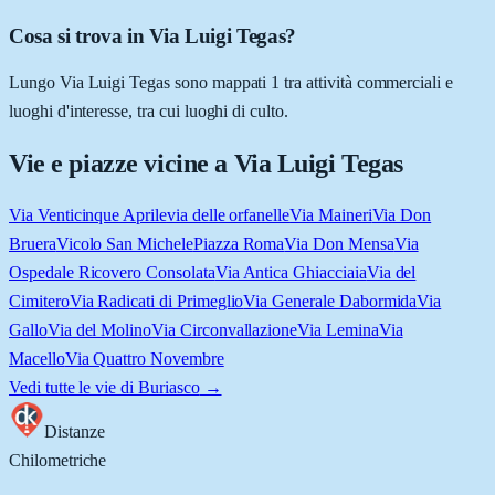
Cosa si trova in Via Luigi Tegas?
Lungo Via Luigi Tegas sono mappati 1 tra attività commerciali e
luoghi d'interesse, tra cui luoghi di culto.
Vie e piazze vicine a
Via Luigi Tegas
Via Venticinque Aprile
via delle orfanelle
Via Maineri
Via Don
Bruera
Vicolo San Michele
Piazza Roma
Via Don Mensa
Via
Ospedale Ricovero Consolata
Via Antica Ghiacciaia
Via del
Cimitero
Via Radicati di Primeglio
Via Generale Dabormida
Via
Gallo
Via del Molino
Via Circonvallazione
Via Lemina
Via
Macello
Via Quattro Novembre
Vedi tutte le vie di
Buriasco
→
Distanze
Chilometriche