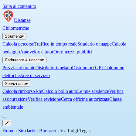
Salta al contenuto
Distanze
Chilometriche
Strumenti
▾
Calcola percorso
Traffico in tempo reale
Stradario e mappe
Calcola
pedaggio
Autovelox e tutor
Orari mezzi pubblici
Carburante & ricarica
▾
Prezzi carburante
Distributori metano
Distributori GPL
Colonnine
elettriche
Aree di servizio
Servizi auto
▾
Calcola rimborso km
Calcolo bollo auto
Le mie scadenze
Verifica
assicurazione
Verifica revisione
Cerca officina autorizzata
Classe
ambientale
🔗
Home
›
Stradario
›
Buriasco
›
Via Luigi Tegas