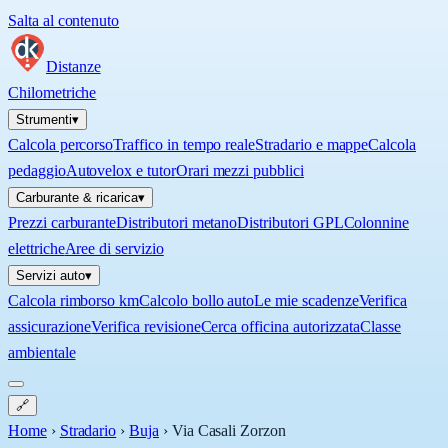
Salta al contenuto
Distanze
Chilometriche
Strumenti
▾
Calcola percorso
Traffico in tempo reale
Stradario e mappe
Calcola
pedaggio
Autovelox e tutor
Orari mezzi pubblici
Carburante & ricarica
▾
Prezzi carburante
Distributori metano
Distributori GPL
Colonnine
elettriche
Aree di servizio
Servizi auto
▾
Calcola rimborso km
Calcolo bollo auto
Le mie scadenze
Verifica
assicurazione
Verifica revisione
Cerca officina autorizzata
Classe
ambientale
🔗
Home
›
Stradario
›
Buja
›
Via Casali Zorzon