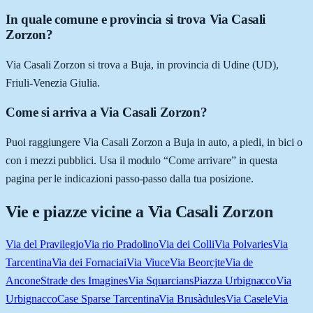
In quale comune e provincia si trova Via Casali
Zorzon?
Via Casali Zorzon si trova a Buja, in provincia di Udine (UD),
Friuli-Venezia Giulia.
Come si arriva a Via Casali Zorzon?
Puoi raggiungere Via Casali Zorzon a Buja in auto, a piedi, in bici o
con i mezzi pubblici. Usa il modulo “Come arrivare” in questa
pagina per le indicazioni passo-passo dalla tua posizione.
Vie e piazze vicine a
Via Casali Zorzon
Via del Pravilegjo
Via rio Pradolino
Via dei Colli
Via Polvaries
Via
Tarcentina
Via dei Fornaciai
Via Viuce
Via Beorcjte
Via de
Ancone
Strade des Imagines
Via Squarcians
Piazza Urbignacco
Via
Urbignacco
Case Sparse Tarcentina
Via Brusàdules
Via Casele
Via