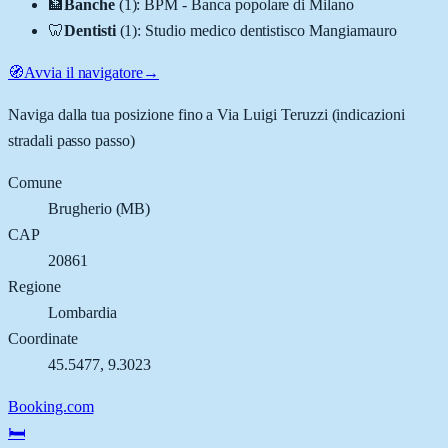
🏦
Banche
(
1
)
:
BPM - Banca popolare di Milano
🦷
Dentisti
(
1
)
:
Studio medico dentistisco Mangiamauro
🧭
Avvia il navigatore
→
Naviga dalla tua posizione fino a
Via Luigi Teruzzi
(indicazioni
stradali passo passo)
Comune
Brugherio
(
MB
)
CAP
20861
Regione
Lombardia
Coordinate
45.5477
,
9.3023
Booking.com
🛏️