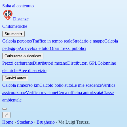
Salta al contenuto
Distanze
Chilometriche
Strumenti
▾
Calcola percorso
Traffico in tempo reale
Stradario e mappe
Calcola
pedaggio
Autovelox e tutor
Orari mezzi pubblici
Carburante & ricarica
▾
Prezzi carburante
Distributori metano
Distributori GPL
Colonnine
elettriche
Aree di servizio
Servizi auto
▾
Calcola rimborso km
Calcolo bollo auto
Le mie scadenze
Verifica
assicurazione
Verifica revisione
Cerca officina autorizzata
Classe
ambientale
🔗
Home
›
Stradario
›
Brugherio
›
Via Luigi Teruzzi