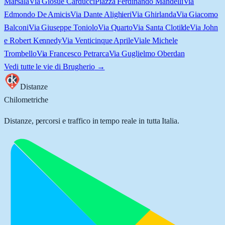
Marsala
Via Giosuè Carducci
Piazza Ferdinando Mandelli
Via
Edmondo De Amicis
Via Dante Alighieri
Via Ghirlanda
Via Giacomo
Balconi
Via Giuseppe Toniolo
Via Quarto
Via Santa Clotilde
Via John
e Robert Kennedy
Via Venticinque Aprile
Viale Michele
Trombello
Via Francesco Petrarca
Via Guglielmo Oberdan
Vedi tutte le vie di
Brugherio
→
Distanze
Chilometriche
Distanze, percorsi e traffico in tempo reale in tutta Italia.