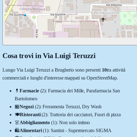
Cosa trovi in
Via Luigi Teruzzi
Lungo
Via Luigi Teruzzi
a
Brugherio
sono presenti
10
tra attività
commerciali e luoghi d'interesse mappati su OpenStreetMap.
💊
Farmacie
(
2
)
:
Farmacia dei Mille, Parafarmacia San
Bartolomeo
🏪
Negozi
(
2
)
:
Ferramenta Teruzzi, Dry Wash
🍽️
Ristoranti
(
2
)
:
Trattoria dei cacciatori, Fuori di pizza
👗
Abbigliamento
(
1
)
:
Non solo intimo
🛍️
Alimentari
(
1
)
:
Santini - Supermercato SIGMA