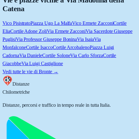
Vie e piazze vicine a
Via Madonna della
Catena
Vico Pisistrato
Piazza Ugo La Malfa
Vico Ermete Zacconi
Cortile
Elia
Cortile Adone Zoli
Via Ermete Zacconi
Via Sacerdote Giuseppe
Puglisi
Via Professor Giuseppe Bonina
Via Isaia
Via
Monfalcone
Cortile Isacco
Cortile Arcobaleno
Piazza Luigi
Cadorna
Via Daniele
Cortile Solone
Via Carlo Sforza
Cortile
Giacobbe
Via Luigi Castiglione
Vedi tutte le vie di
Bronte
→
Distanze
Chilometriche
Distanze, percorsi e traffico in tempo reale in tutta Italia.