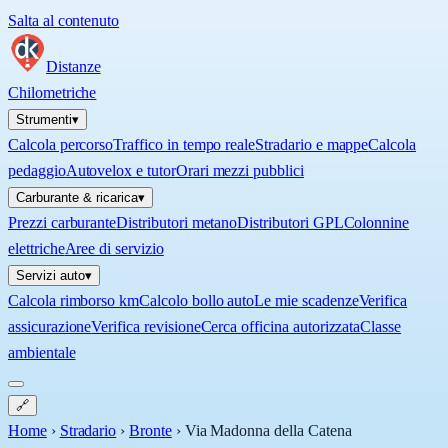
Salta al contenuto
Distanze
Chilometriche
Strumenti
▾
Calcola percorso
Traffico in tempo reale
Stradario e mappe
Calcola
pedaggio
Autovelox e tutor
Orari mezzi pubblici
Carburante & ricarica
▾
Prezzi carburante
Distributori metano
Distributori GPL
Colonnine
elettriche
Aree di servizio
Servizi auto
▾
Calcola rimborso km
Calcolo bollo auto
Le mie scadenze
Verifica
assicurazione
Verifica revisione
Cerca officina autorizzata
Classe
ambientale
🔗
Home
›
Stradario
›
Bronte
›
Via Madonna della Catena