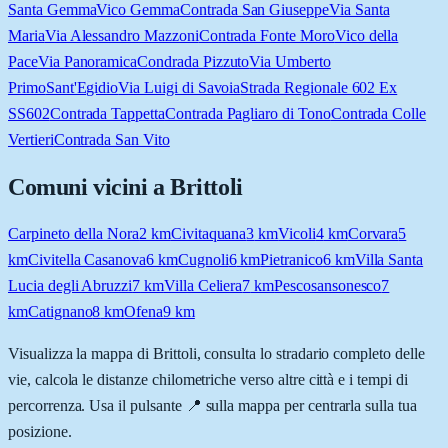
Santa Gemma
Vico Gemma
Contrada San Giuseppe
Via Santa
Maria
Via Alessandro Mazzoni
Contrada Fonte Moro
Vico della
Pace
Via Panoramica
Condrada Pizzuto
Via Umberto
Primo
Sant'Egidio
Via Luigi di Savoia
Strada Regionale 602 Ex
SS602
Contrada Tappetta
Contrada Pagliaro di Tono
Contrada Colle
Vertieri
Contrada San Vito
Comuni vicini a
Brittoli
Carpineto della Nora
2
km
Civitaquana
3
km
Vicoli
4
km
Corvara
5
km
Civitella Casanova
6
km
Cugnoli
6
km
Pietranico
6
km
Villa Santa
Lucia degli Abruzzi
7
km
Villa Celiera
7
km
Pescosansonesco
7
km
Catignano
8
km
Ofena
9
km
Visualizza la mappa di
Brittoli
, consulta lo stradario completo delle
vie, calcola le distanze chilometriche verso altre città e i tempi di
percorrenza. Usa il pulsante 📍 sulla mappa per centrarla sulla tua
posizione.