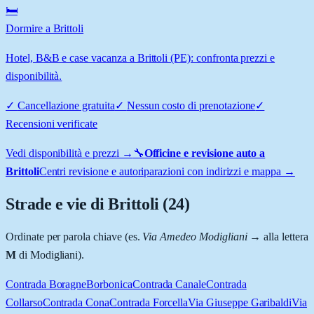
🛏️
Dormire a Brittoli
Hotel, B&B e case vacanza a Brittoli (PE): confronta prezzi e
disponibilità.
✓
Cancellazione gratuita
✓
Nessun costo di prenotazione
✓
Recensioni verificate
Vedi disponibilità e prezzi →
🔧
Officine e revisione auto a
Brittoli
Centri revisione e autoriparazioni con indirizzi e mappa →
Strade e vie di
Brittoli
(
24
)
Ordinate per parola chiave (es.
Via Amedeo Modigliani
→ alla lettera
M
di Modigliani).
Contrada Boragne
Borbonica
Contrada Canale
Contrada
Collarso
Contrada Cona
Contrada Forcella
Via Giuseppe Garibaldi
Via