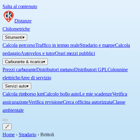
Salta al contenuto
Distanze
Chilometriche
Strumenti
▾
Calcola percorso
Traffico in tempo reale
Stradario e mappe
Calcola
pedaggio
Autovelox e tutor
Orari mezzi pubblici
Carburante & ricarica
▾
Prezzi carburante
Distributori metano
Distributori GPL
Colonnine
elettriche
Aree di servizio
Servizi auto
▾
Calcola rimborso km
Calcolo bollo auto
Le mie scadenze
Verifica
assicurazione
Verifica revisione
Cerca officina autorizzata
Classe
ambientale
🔗
Home
›
Stradario
›
Brittoli