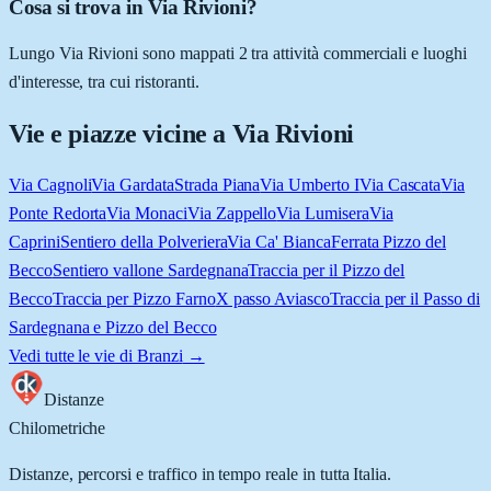
Cosa si trova in Via Rivioni?
Lungo Via Rivioni sono mappati 2 tra attività commerciali e luoghi
d'interesse, tra cui ristoranti.
Vie e piazze vicine a
Via Rivioni
Via Cagnoli
Via Gardata
Strada Piana
Via Umberto I
Via Cascata
Via
Ponte Redorta
Via Monaci
Via Zappello
Via Lumisera
Via
Caprini
Sentiero della Polveriera
Via Ca' Bianca
Ferrata Pizzo del
Becco
Sentiero vallone Sardegnana
Traccia per il Pizzo del
Becco
Traccia per Pizzo Farno
X passo Aviasco
Traccia per il Passo di
Sardegnana e Pizzo del Becco
Vedi tutte le vie di
Branzi
→
Distanze
Chilometriche
Distanze, percorsi e traffico in tempo reale in tutta Italia.