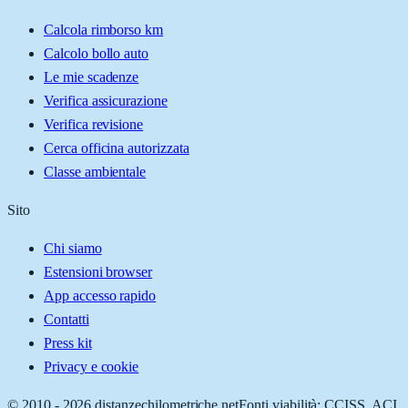
Calcola rimborso km
Calcolo bollo auto
Le mie scadenze
Verifica assicurazione
Verifica revisione
Cerca officina autorizzata
Classe ambientale
Sito
Chi siamo
Estensioni browser
App accesso rapido
Contatti
Press kit
Privacy e cookie
© 2010 -
2026
distanzechilometriche.net
Fonti viabilità: CCISS, ACI,