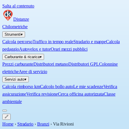
Salta al contenuto
Distanze
Chilometriche
Strumenti
▾
Calcola percorso
Traffico in tempo reale
Stradario e mappe
Calcola
pedaggio
Autovelox e tutor
Orari mezzi pubblici
Carburante & ricarica
▾
Prezzi carburante
Distributori metano
Distributori GPL
Colonnine
elettriche
Aree di servizio
Servizi auto
▾
Calcola rimborso km
Calcolo bollo auto
Le mie scadenze
Verifica
assicurazione
Verifica revisione
Cerca officina autorizzata
Classe
ambientale
🔗
Home
›
Stradario
›
Branzi
›
Via Rivioni