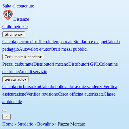
Salta al contenuto
Distanze
Chilometriche
Strumenti
▾
Calcola percorso
Traffico in tempo reale
Stradario e mappe
Calcola
pedaggio
Autovelox e tutor
Orari mezzi pubblici
Carburante & ricarica
▾
Prezzi carburante
Distributori metano
Distributori GPL
Colonnine
elettriche
Aree di servizio
Servizi auto
▾
Calcola rimborso km
Calcolo bollo auto
Le mie scadenze
Verifica
assicurazione
Verifica revisione
Cerca officina autorizzata
Classe
ambientale
🔗
Home
›
Stradario
›
Bovalino
›
Piazza Mercato