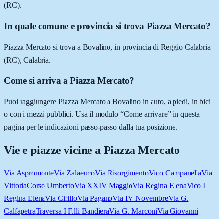
(RC).
In quale comune e provincia si trova Piazza Mercato?
Piazza Mercato si trova a Bovalino, in provincia di Reggio Calabria
(RC), Calabria.
Come si arriva a Piazza Mercato?
Puoi raggiungere Piazza Mercato a Bovalino in auto, a piedi, in bici
o con i mezzi pubblici. Usa il modulo “Come arrivare” in questa
pagina per le indicazioni passo-passo dalla tua posizione.
Vie e piazze vicine a
Piazza Mercato
Via Aspromonte
Via Zalaeuco
Via Risorgimento
Vico Campanella
Via
Vittoria
Corso Umberto
Via XXIV Maggio
Via Regina Elena
Vico I
Regina Elena
Via Cirillo
Via Pagano
Via IV Novembre
Via G.
Calfapetra
Traversa I F.lli Bandiera
Via G. Marconi
Via Giovanni