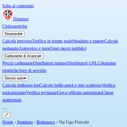
Salta al contenuto
Distanze
Chilometriche
Strumenti
▾
Calcola percorso
Traffico in tempo reale
Stradario e mappe
Calcola
pedaggio
Autovelox e tutor
Orari mezzi pubblici
Carburante & ricarica
▾
Prezzi carburante
Distributori metano
Distributori GPL
Colonnine
elettriche
Aree di servizio
Servizi auto
▾
Calcola rimborso km
Calcolo bollo auto
Le mie scadenze
Verifica
assicurazione
Verifica revisione
Cerca officina autorizzata
Classe
ambientale
🔗
Home
›
Stradario
›
Bottanuco
›
Via Ugo Foscolo