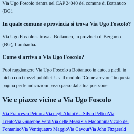
Via Ugo Foscolo rientra nel CAP 24040 del comune di Bottanuco
(BG).
In quale comune e provincia si trova Via Ugo Foscolo?
Via Ugo Foscolo si trova a Bottanuco, in provincia di Bergamo
(BG), Lombardia.
Come si arriva a Via Ugo Foscolo?
Puoi raggiungere Via Ugo Foscolo a Bottanuco in auto, a piedi, in
bici o con i mezzi pubblici. Usa il modulo “Come arrivare” in questa
pagina per le indicazioni passo-passo dalla tua posizione.
Vie e piazze vicine a
Via Ugo Foscolo
Via Francesco Petrarca
Via degli Alpini
Via Silvio Pellico
Via
Trento
Via Giuseppe Verdi
Via delle Messi
Via Madonnina
Vicolo del
Fontanino
Via Ventiquattro Maggio
Via Cavour
Via John Fitzgerald