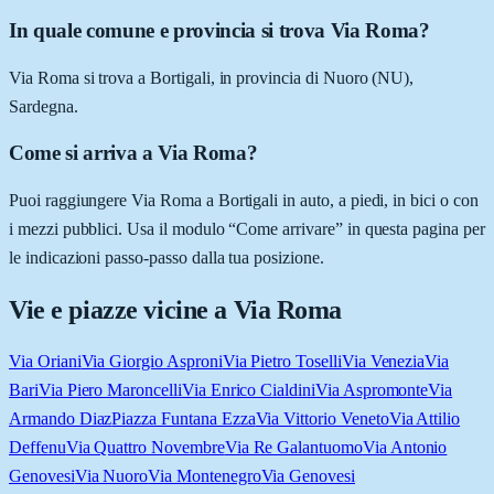
In quale comune e provincia si trova Via Roma?
Via Roma si trova a Bortigali, in provincia di Nuoro (NU),
Sardegna.
Come si arriva a Via Roma?
Puoi raggiungere Via Roma a Bortigali in auto, a piedi, in bici o con
i mezzi pubblici. Usa il modulo “Come arrivare” in questa pagina per
le indicazioni passo-passo dalla tua posizione.
Vie e piazze vicine a
Via Roma
Via Oriani
Via Giorgio Asproni
Via Pietro Toselli
Via Venezia
Via
Bari
Via Piero Maroncelli
Via Enrico Cialdini
Via Aspromonte
Via
Armando Diaz
Piazza Funtana Ezza
Via Vittorio Veneto
Via Attilio
Deffenu
Via Quattro Novembre
Via Re Galantuomo
Via Antonio
Genovesi
Via Nuoro
Via Montenegro
Via Genovesi