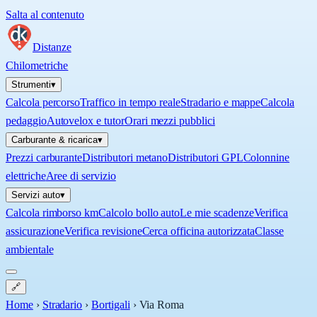
Salta al contenuto
Distanze
Chilometriche
Strumenti
▾
Calcola percorso
Traffico in tempo reale
Stradario e mappe
Calcola
pedaggio
Autovelox e tutor
Orari mezzi pubblici
Carburante & ricarica
▾
Prezzi carburante
Distributori metano
Distributori GPL
Colonnine
elettriche
Aree di servizio
Servizi auto
▾
Calcola rimborso km
Calcolo bollo auto
Le mie scadenze
Verifica
assicurazione
Verifica revisione
Cerca officina autorizzata
Classe
ambientale
🔗
Home
›
Stradario
›
Bortigali
›
Via Roma