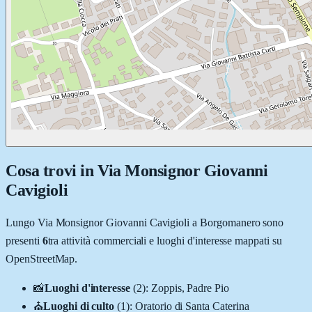
Cosa trovi in
Via Monsignor Giovanni
Cavigioli
Lungo
Via Monsignor Giovanni Cavigioli
a
Borgomanero
sono
presenti
6
tra attività commerciali e luoghi d'interesse mappati su
OpenStreetMap.
📸
Luoghi d'interesse
(
2
)
:
Zoppis, Padre Pio
⛪
Luoghi di culto
(
1
)
:
Oratorio di Santa Caterina