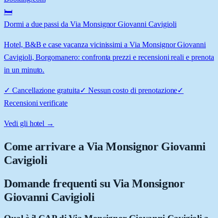
🛏️
Dormi a due passi da Via Monsignor Giovanni Cavigioli
Hotel, B&B e case vacanza vicinissimi a Via Monsignor Giovanni
Cavigioli, Borgomanero: confronta prezzi e recensioni reali e prenota
in un minuto.
✓
Cancellazione gratuita
✓
Nessun costo di prenotazione
✓
Recensioni verificate
Vedi gli hotel →
Come arrivare a
Via Monsignor Giovanni
Cavigioli
Domande frequenti su
Via Monsignor
Giovanni Cavigioli