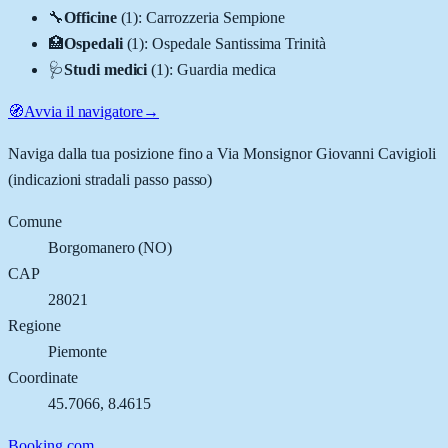
🔧
Officine
(
1
)
:
Carrozzeria Sempione
🏥
Ospedali
(
1
)
:
Ospedale Santissima Trinità
🩺
Studi medici
(
1
)
:
Guardia medica
🧭
Avvia il navigatore
→
Naviga dalla tua posizione fino a
Via Monsignor Giovanni Cavigioli
(indicazioni stradali passo passo)
Comune
Borgomanero
(
NO
)
CAP
28021
Regione
Piemonte
Coordinate
45.7066
,
8.4615
Booking.com