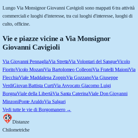
Lungo Via Monsignor Giovanni Cavigioli sono mappati 6 tra attività
commerciali e luoghi d'interesse, tra cui luoghi d'interesse, luoghi di
culto, officine.
Vie e piazze vicine a
Via Monsignor
Giovanni Cavigioli
Via Giovanni Pennaglia
Via Stretta
Via Volontari del Sangue
Vicolo
Fiorito
Vicolo Mozani
Via Bartolomeo Colleoni
Via Fratelli Maioni
Via
Flecchia
Viale Maddalena Zoppis
Via Gozzano
Via Giuseppe
Verdi
Giovan Battista Curti
Via Avvocato Giacomo Luigi
Borgna
Viale della Libertà
Via Santa Caterina
Viale Don Giovanni
Minzoni
Ponte Araldo
Via Salgari
Vedi tutte le vie di
Borgomanero
→
Distanze
Chilometriche