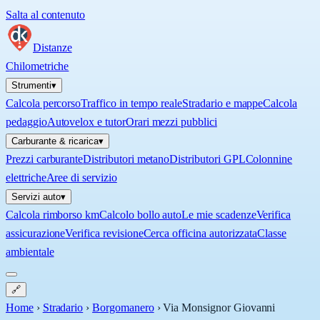
Salta al contenuto
Distanze
Chilometriche
Strumenti
▾
Calcola percorso
Traffico in tempo reale
Stradario e mappe
Calcola
pedaggio
Autovelox e tutor
Orari mezzi pubblici
Carburante & ricarica
▾
Prezzi carburante
Distributori metano
Distributori GPL
Colonnine
elettriche
Aree di servizio
Servizi auto
▾
Calcola rimborso km
Calcolo bollo auto
Le mie scadenze
Verifica
assicurazione
Verifica revisione
Cerca officina autorizzata
Classe
ambientale
🔗
Home
›
Stradario
›
Borgomanero
›
Via Monsignor Giovanni