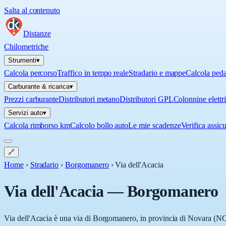
Salta al contenuto
Distanze
Chilometriche
Strumenti
▾
Calcola percorso
Traffico in tempo reale
Stradario e mappe
Calcola ped
Carburante & ricarica
▾
Prezzi carburante
Distributori metano
Distributori GPL
Colonnine elettr
Servizi auto
▾
Calcola rimborso km
Calcolo bollo auto
Le mie scadenze
Verifica assic
🔗
Home
›
Stradario
›
Borgomanero
›
Via dell'Acacia
Via dell'Acacia
—
Borgomanero
Via dell'Acacia è una via di Borgomanero, in provincia di Novara (NO),