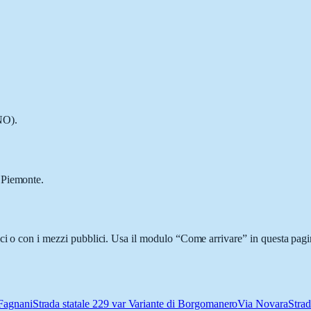
NO).
 Piemonte.
ci o con i mezzi pubblici. Usa il modulo “Come arrivare” in questa pagin
Fagnani
Strada statale 229 var Variante di Borgomanero
Via Novara
Strad