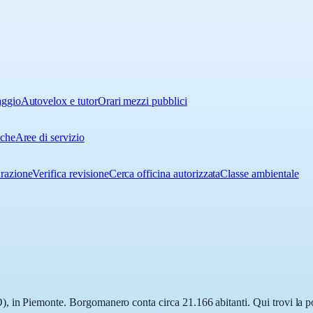
aggio
Autovelox e tutor
Orari mezzi pubblici
iche
Aree di servizio
urazione
Verifica revisione
Cerca officina autorizzata
Classe ambientale
 in Piemonte. Borgomanero conta circa 21.166 abitanti. Qui trovi la pos