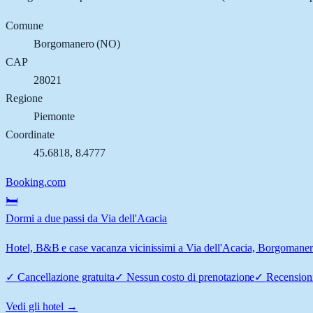
Comune
Borgomanero
(
NO
)
CAP
28021
Regione
Piemonte
Coordinate
45.6818
,
8.4777
Booking.com
🛏️
Dormi a due passi da Via dell'Acacia
Hotel, B&B e case vacanza vicinissimi a Via dell'Acacia, Borgomanero:
✓
Cancellazione gratuita
✓
Nessun costo di prenotazione
✓
Recensioni
Vedi gli hotel →