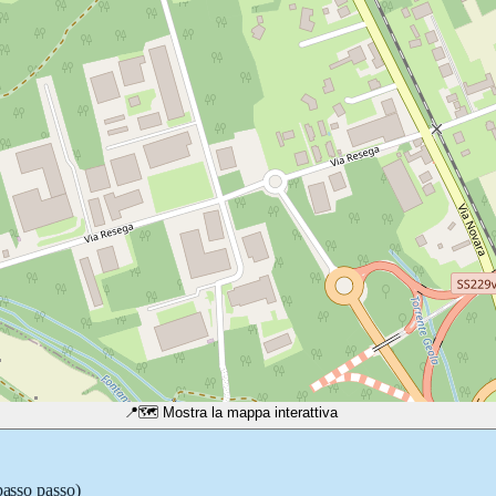
📍
🗺️ Mostra la mappa interattiva
passo passo)