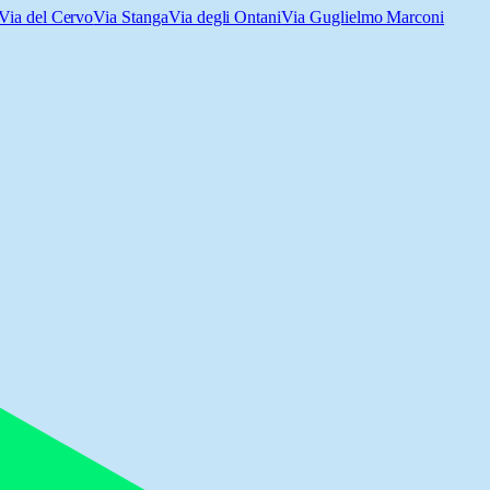
Via del Cervo
Via Stanga
Via degli Ontani
Via Guglielmo Marconi