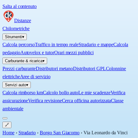
Salta al contenuto
Distanze
Chilometriche
Strumenti
▾
Calcola percorso
Traffico in tempo reale
Stradario e mappe
Calcola
pedaggio
Autovelox e tutor
Orari mezzi pubblici
Carburante & ricarica
▾
Prezzi carburante
Distributori metano
Distributori GPL
Colonnine
elettriche
Aree di servizio
Servizi auto
▾
Calcola rimborso km
Calcolo bollo auto
Le mie scadenze
Verifica
assicurazione
Verifica revisione
Cerca officina autorizzata
Classe
ambientale
🔗
Home
›
Stradario
›
Borgo San Giacomo
›
Via Leonardo da Vinci