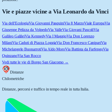
Vie e piazze vicine a
Via Leonardo da Vinci
Via dell'Ecologia
Via Giovanni Pasquini
Via 8 Marzo
Viale Europa
Via
Giuseppe Pelizza da Volpedo
Via Valle
Via Giovani Pascoli
Via
Galileo Galilei
Via Kennedy
Via I Maggio
Via Don Lorenzo
Milani
Via Caduti di Piazza Loggia
Via Don Francesco Canipari
Via
Michelangelo Buonarroti
Via Aldo Moro
Via Battista da Farfengo
Via
Quinzano
Via San Rocco
Vedi tutte le vie di
Borgo San Giacomo
→
Distanze
Chilometriche
Distanze, percorsi e traffico in tempo reale in tutta Italia.