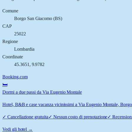
Comune
Borgo San Giacomo
(
BS
)
CAP
25022
Regione
Lombardia
Coordinate
45.3651
,
9.9782
Booking.com
🛏️
Dormi a due passi da Via Eugenio Montale
Hotel, B&B e case vacanza vicinissimi a Via Eugenio Montale, Borgo S
✓
Cancellazione gratuita
✓
Nessun costo di prenotazione
✓
Recensioni
Vedi gli hotel →