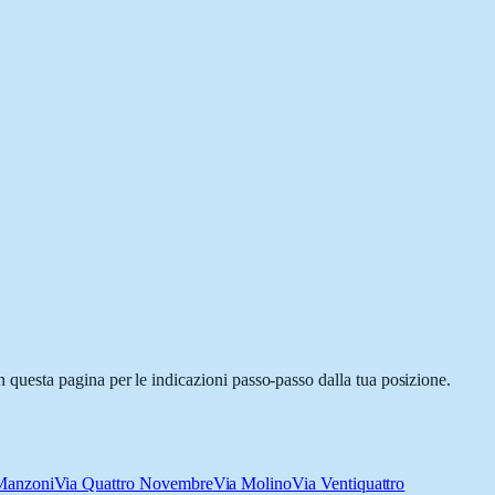
questa pagina per le indicazioni passo-passo dalla tua posizione.
Manzoni
Via Quattro Novembre
Via Molino
Via Ventiquattro