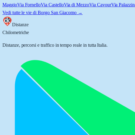
Maggio
Via Fornello
Via Castello
Via di Mezzo
Via Cavour
Via Palazzin
Vedi tutte le vie di
Borgo San Giacomo
→
Distanze
Chilometriche
Distanze, percorsi e traffico in tempo reale in tutta Italia.