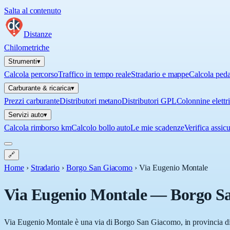
Salta al contenuto
Distanze
Chilometriche
Strumenti
▾
Calcola percorso
Traffico in tempo reale
Stradario e mappe
Calcola ped
Carburante & ricarica
▾
Prezzi carburante
Distributori metano
Distributori GPL
Colonnine elettr
Servizi auto
▾
Calcola rimborso km
Calcolo bollo auto
Le mie scadenze
Verifica assic
🔗
Home
›
Stradario
›
Borgo San Giacomo
›
Via Eugenio Montale
Via Eugenio Montale
—
Borgo S
Via Eugenio Montale è una via di Borgo San Giacomo, in provincia di 