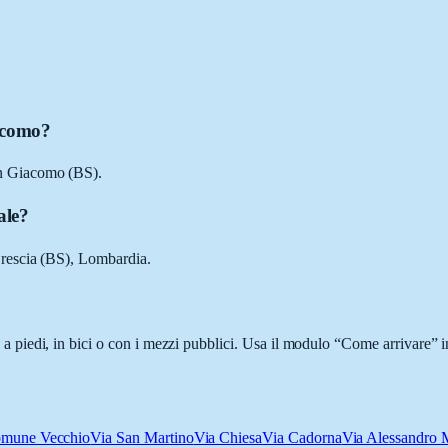
acomo?
n Giacomo (BS).
ale?
rescia (BS), Lombardia.
iedi, in bici o con i mezzi pubblici. Usa il modulo “Come arrivare” in 
omune Vecchio
Via San Martino
Via Chiesa
Via Cadorna
Via Alessandro 