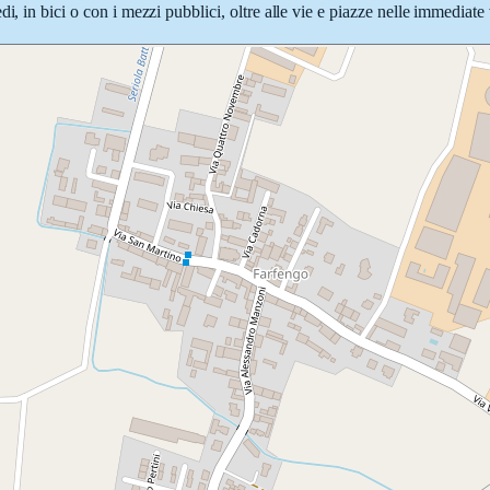
i, in bici o con i mezzi pubblici, oltre alle vie e piazze nelle immediate