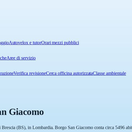
aggio
Autovelox e tutor
Orari mezzi pubblici
iche
Aree di servizio
urazione
Verifica revisione
Cerca officina autorizzata
Classe ambientale
an Giacomo
Brescia (BS), in Lombardia. Borgo San Giacomo conta circa 5496 abitant