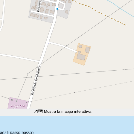
📍
🗺️ Mostra la mappa interattiva
radali passo passo)