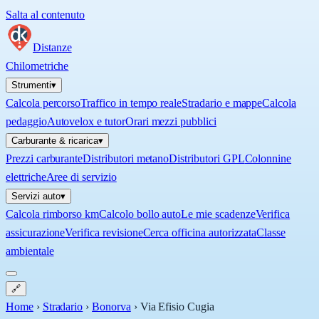
Salta al contenuto
Distanze
Chilometriche
Strumenti
▾
Calcola percorso
Traffico in tempo reale
Stradario e mappe
Calcola
pedaggio
Autovelox e tutor
Orari mezzi pubblici
Carburante & ricarica
▾
Prezzi carburante
Distributori metano
Distributori GPL
Colonnine
elettriche
Aree di servizio
Servizi auto
▾
Calcola rimborso km
Calcolo bollo auto
Le mie scadenze
Verifica
assicurazione
Verifica revisione
Cerca officina autorizzata
Classe
ambientale
🔗
Home
›
Stradario
›
Bonorva
›
Via Efisio Cugia