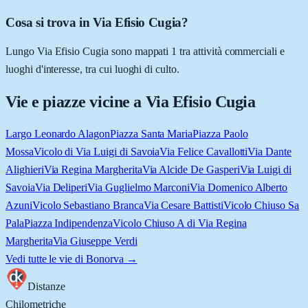
Cosa si trova in Via Efisio Cugia?
Lungo Via Efisio Cugia sono mappati 1 tra attività commerciali e
luoghi d'interesse, tra cui luoghi di culto.
Vie e piazze vicine a
Via Efisio Cugia
Largo Leonardo Alagon
Piazza Santa Maria
Piazza Paolo
Mossa
Vicolo di Via Luigi di Savoia
Via Felice Cavallotti
Via Dante
Alighieri
Via Regina Margherita
Via Alcide De Gasperi
Via Luigi di
Savoia
Via Deliperi
Via Guglielmo Marconi
Via Domenico Alberto
Azuni
Vicolo Sebastiano Branca
Via Cesare Battisti
Vicolo Chiuso Sa
Pala
Piazza Indipendenza
Vicolo Chiuso A di Via Regina
Margherita
Via Giuseppe Verdi
Vedi tutte le vie di
Bonorva
→
Distanze
Chilometriche