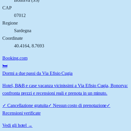
Bonorva
(
SS
)
CAP
07012
Regione
Sardegna
Coordinate
40.4164
,
8.7693
Booking.com
🛏️
Dormi a due passi da Via Efisio Cugia
Hotel, B&B e case vacanza vicinissimi a Via Efisio Cugia, Bonorva:
confronta prezzi e recensioni reali e prenota in un minuto.
✓
Cancellazione gratuita
✓
Nessun costo di prenotazione
✓
Recensioni verificate
Vedi gli hotel →