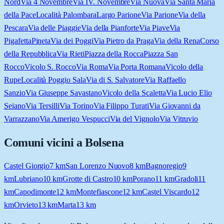
Nord
Via 4 Novembre
Via IV. Novembre
Via Nuova
Via Santa Maria
della Pace
Località Palombara
Largo Parione
Via Parione
Via della
Pescara
Via delle Piaggie
Via della Pianforte
Via Piave
Via
Pigafetta
Pineta
Via dei Poggi
Via Pietro da Praga
Via della Rena
Corso
della Repubblica
Via Rieti
Piazza della Rocca
Piazza San
Rocco
Vicolo S. Rocco
Via Roma
Via Porta Romana
Vicolo della
Rupe
Località Poggio Sala
Via di S. Salvatore
Via Raffaello
Sanzio
Via Giuseppe Savastano
Vicolo della Scaletta
Via Lucio Elio
Seiano
Via Tersilli
Via Torino
Via Filippo Turati
Via Giovanni da
Varrazzano
Via Amerigo Vespucci
Via del Vignolo
Via Vitruvio
Comuni vicini a
Bolsena
Castel Giorgio
7
km
San Lorenzo Nuovo
8
km
Bagnoregio
9
km
Lubriano
10
km
Grotte di Castro
10
km
Porano
11
km
Gradoli
11
km
Capodimonte
12
km
Montefiascone
12
km
Castel Viscardo
12
km
Orvieto
13
km
Marta
13
km