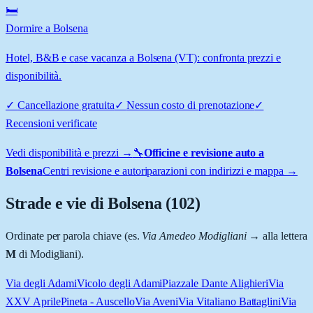
🛏️
Dormire a Bolsena
Hotel, B&B e case vacanza a Bolsena (VT): confronta prezzi e
disponibilità.
✓
Cancellazione gratuita
✓
Nessun costo di prenotazione
✓
Recensioni verificate
Vedi disponibilità e prezzi →
🔧
Officine e revisione auto a
Bolsena
Centri revisione e autoriparazioni con indirizzi e mappa →
Strade e vie di
Bolsena
(
102
)
Ordinate per parola chiave (es.
Via Amedeo Modigliani
→ alla lettera
M
di Modigliani).
Via degli Adami
Vicolo degli Adami
Piazzale Dante Alighieri
Via
XXV Aprile
Pineta - Auscello
Via Aveni
Via Vitaliano Battaglini
Via