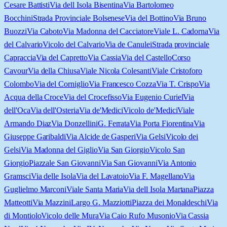
Cesare Battisti
Via dell Isola Bisentina
Via Bartolomeo
Bocchini
Strada Provinciale Bolsenese
Via del Bottino
Via Bruno
Buozzi
Via Caboto
Via Madonna del Cacciatore
Viale L. Cadorna
Via
del Calvario
Vicolo del Calvario
Via de Canulei
Strada provinciale
Capraccia
Via del Capretto
Via Cassia
Via del Castello
Corso
Cavour
Via della Chiusa
Viale Nicola Colesanti
Viale Cristoforo
Colombo
Via del Corniglio
Via Francesco Cozza
Via T. Crispo
Via
Acqua della Croce
Via del Crocefisso
Via Eugenio Curiel
Via
dell'Oca
Via dell'Osteria
Via de'Medici
Vicolo de'Medici
Viale
Armando Diaz
Via Donzellini
G. Ferrata
Via Porta Fiorentina
Via
Giuseppe Garibaldi
Via Alcide de Gasperi
Via Gelsi
Vicolo dei
Gelsi
Via Madonna del Giglio
Via San Giorgio
Vicolo San
Giorgio
Piazzale San Giovanni
Via San Giovanni
Via Antonio
Gramsci
Via delle Isola
Via del Lavatoio
Via F. Magellano
Via
Guglielmo Marconi
Viale Santa Maria
Via dell Isola Martana
Piazza
Matteotti
Via Mazzini
Largo G. Mazziotti
Piazza dei Monaldeschi
Via
di Montiolo
Vicolo delle Mura
Via Caio Rufo Musonio
Via Cassia