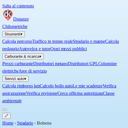
Salta al contenuto
Distanze
Chilometriche
Strumenti
▾
Calcola percorso
Traffico in tempo reale
Stradario e mappe
Calcola
pedaggio
Autovelox e tutor
Orari mezzi pubblici
Carburante & ricarica
▾
Prezzi carburante
Distributori metano
Distributori GPL
Colonnine
elettriche
Aree di servizio
Servizi auto
▾
Calcola rimborso km
Calcolo bollo auto
Le mie scadenze
Verifica
assicurazione
Verifica revisione
Cerca officina autorizzata
Classe
ambientale
🔗
Home
›
Stradario
›
Bolsena