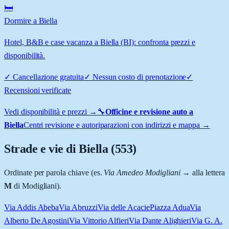
🛏️
Dormire a Biella
Hotel, B&B e case vacanza a Biella (BI): confronta prezzi e
disponibilità.
✓
Cancellazione gratuita
✓
Nessun costo di prenotazione
✓
Recensioni verificate
Vedi disponibilità e prezzi →
🔧
Officine e revisione auto a
Biella
Centri revisione e autoriparazioni con indirizzi e mappa →
Strade e vie di
Biella
(
553
)
Ordinate per parola chiave (es.
Via Amedeo Modigliani
→ alla lettera
M
di Modigliani).
Via Addis Abeba
Via Abruzzi
Via delle Acacie
Piazza Adua
Via
Alberto De Agostini
Via Vittorio Alfieri
Via Dante Alighieri
Via G. A.