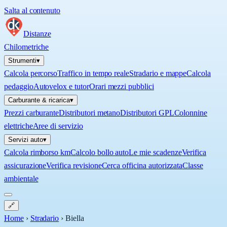
Salta al contenuto
Distanze
Chilometriche
Strumenti
▾
Calcola percorso
Traffico in tempo reale
Stradario e mappe
Calcola
pedaggio
Autovelox e tutor
Orari mezzi pubblici
Carburante & ricarica
▾
Prezzi carburante
Distributori metano
Distributori GPL
Colonnine
elettriche
Aree di servizio
Servizi auto
▾
Calcola rimborso km
Calcolo bollo auto
Le mie scadenze
Verifica
assicurazione
Verifica revisione
Cerca officina autorizzata
Classe
ambientale
🔗
Home
›
Stradario
›
Biella