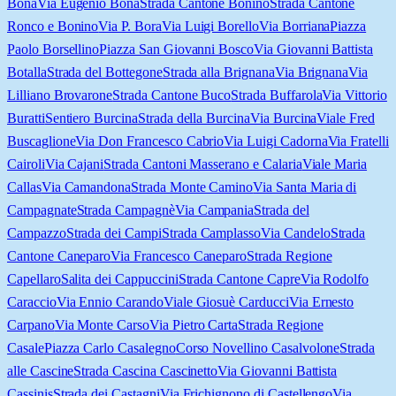
Bona
Via Eugenio Bona
Strada Cantone Bonino
Strada Cantone
Ronco e Bonino
Via P. Bora
Via Luigi Borello
Via Borriana
Piazza
Paolo Borsellino
Piazza San Giovanni Bosco
Via Giovanni Battista
Botalla
Strada del Bottegone
Strada alla Brignana
Via Brignana
Via
Lilliano Brovarone
Strada Cantone Buco
Strada Buffarola
Via Vittorio
Buratti
Sentiero Burcina
Strada della Burcina
Via Burcina
Viale Fred
Buscaglione
Via Don Francesco Cabrio
Via Luigi Cadorna
Via Fratelli
Cairoli
Via Cajani
Strada Cantoni Masserano e Calaria
Viale Maria
Callas
Via Camandona
Strada Monte Camino
Via Santa Maria di
Campagnate
Strada Campagnè
Via Campania
Strada del
Campazzo
Strada dei Campi
Strada Camplasso
Via Candelo
Strada
Cantone Caneparo
Via Francesco Caneparo
Strada Regione
Capellaro
Salita dei Cappuccini
Strada Cantone Capre
Via Rodolfo
Caraccio
Via Ennio Carando
Viale Giosuè Carducci
Via Ernesto
Carpano
Via Monte Carso
Via Pietro Carta
Strada Regione
Casale
Piazza Carlo Casalegno
Corso Novellino Casalvolone
Strada
alle Cascine
Strada Cascina Cascinetto
Via Giovanni Battista
Cassinis
Strada dei Castagni
Via Frichignono di Castellengo
Via