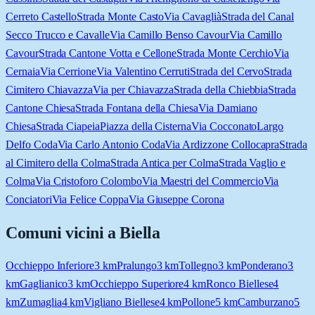
Cerreto Castello
Strada Monte Casto
Via Cavaglià
Strada del Canal
Secco Trucco e Cavalle
Via Camillo Benso Cavour
Via Camillo
Cavour
Strada Cantone Votta e Cellone
Strada Monte Cerchio
Via
Cernaia
Via Cerrione
Via Valentino Cerruti
Strada del Cervo
Strada
Cimitero Chiavazza
Via per Chiavazza
Strada della Chiebbia
Strada
Cantone Chiesa
Strada Fontana della Chiesa
Via Damiano
Chiesa
Strada Ciapeia
Piazza della Cisterna
Via Cocconato
Largo
Delfo Coda
Via Carlo Antonio Coda
Via Ardizzone Collocapra
Strada
al Cimitero della Colma
Strada Antica per Colma
Strada Vaglio e
Colma
Via Cristoforo Colombo
Via Maestri del Commercio
Via
Conciatori
Via Felice Coppa
Via Giuseppe Corona
Comuni vicini a
Biella
Occhieppo Inferiore
3
km
Pralungo
3
km
Tollegno
3
km
Ponderano
3
km
Gaglianico
3
km
Occhieppo Superiore
4
km
Ronco Biellese
4
km
Zumaglia
4
km
Vigliano Biellese
4
km
Pollone
5
km
Camburzano
5