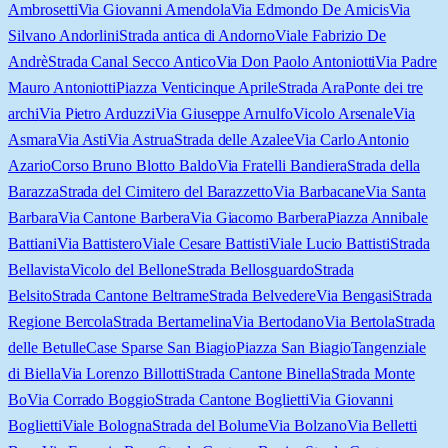
Ambrosetti
Via Giovanni Amendola
Via Edmondo De Amicis
Via
Silvano Andorlini
Strada antica di Andorno
Viale Fabrizio De
Andrè
Strada Canal Secco Antico
Via Don Paolo Antoniotti
Via Padre
Mauro Antoniotti
Piazza Venticinque Aprile
Strada Ara
Ponte dei tre
archi
Via Pietro Arduzzi
Via Giuseppe Arnulfo
Vicolo Arsenale
Via
Asmara
Via Asti
Via Astrua
Strada delle Azalee
Via Carlo Antonio
Azario
Corso Bruno Blotto Baldo
Via Fratelli Bandiera
Strada della
Barazza
Strada del Cimitero del Barazzetto
Via Barbacane
Via Santa
Barbara
Via Cantone Barbera
Via Giacomo Barbera
Piazza Annibale
Battiani
Via Battistero
Viale Cesare Battisti
Viale Lucio Battisti
Strada
Bellavista
Vicolo del Bellone
Strada Bellosguardo
Strada
Belsito
Strada Cantone Beltrame
Strada Belvedere
Via Bengasi
Strada
Regione Bercola
Strada Bertamelina
Via Bertodano
Via Bertola
Strada
delle Betulle
Case Sparse San Biagio
Piazza San Biagio
Tangenziale
di Biella
Via Lorenzo Billotti
Strada Cantone Binella
Strada Monte
Bo
Via Corrado Boggio
Strada Cantone Boglietti
Via Giovanni
Boglietti
Viale Bologna
Strada del Bolume
Via Bolzano
Via Belletti