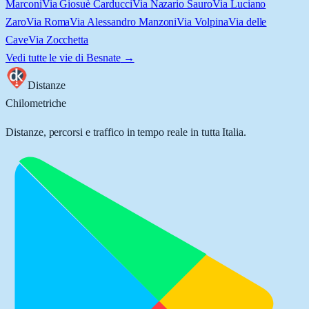
Marconi
Via Giosuè Carducci
Via Nazario Sauro
Via Luciano
Zaro
Via Roma
Via Alessandro Manzoni
Via Volpina
Via delle
Cave
Via Zocchetta
Vedi tutte le vie di
Besnate
→
Distanze
Chilometriche
Distanze, percorsi e traffico in tempo reale in tutta Italia.