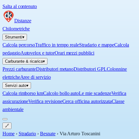
Salta al contenuto
Distanze
Chilometriche
Strumenti
▾
Calcola percorso
Traffico in tempo reale
Stradario e mappe
Calcola
pedaggio
Autovelox e tutor
Orari mezzi pubblici
Carburante & ricarica
▾
Prezzi carburante
Distributori metano
Distributori GPL
Colonnine
elettriche
Aree di servizio
Servizi auto
▾
Calcola rimborso km
Calcolo bollo auto
Le mie scadenze
Verifica
assicurazione
Verifica revisione
Cerca officina autorizzata
Classe
ambientale
🔗
Home
›
Stradario
›
Besnate
›
Via Arturo Toscanini