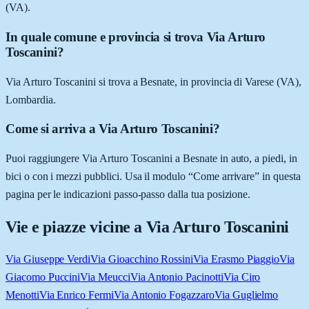
(VA).
In quale comune e provincia si trova Via Arturo
Toscanini?
Via Arturo Toscanini si trova a Besnate, in provincia di Varese (VA),
Lombardia.
Come si arriva a Via Arturo Toscanini?
Puoi raggiungere Via Arturo Toscanini a Besnate in auto, a piedi, in
bici o con i mezzi pubblici. Usa il modulo “Come arrivare” in questa
pagina per le indicazioni passo-passo dalla tua posizione.
Vie e piazze vicine a
Via Arturo Toscanini
Via Giuseppe Verdi
Via Gioacchino Rossini
Via Erasmo Piaggio
Via
Giacomo Puccini
Via Meucci
Via Antonio Pacinotti
Via Ciro
Menotti
Via Enrico Fermi
Via Antonio Fogazzaro
Via Guglielmo