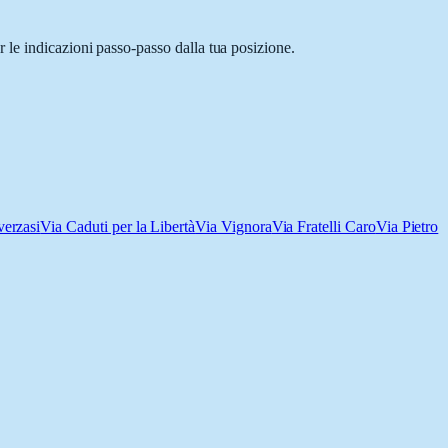
 le indicazioni passo-passo dalla tua posizione.
verzasi
Via Caduti per la Libertà
Via Vignora
Via Fratelli Caro
Via Pietro