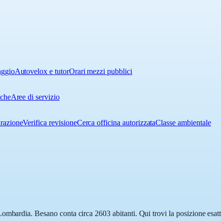
aggio
Autovelox e tutor
Orari mezzi pubblici
iche
Aree di servizio
urazione
Verifica revisione
Cerca officina autorizzata
Classe ambientale
ombardia. Besano conta circa 2603 abitanti. Qui trovi la posizione esatt