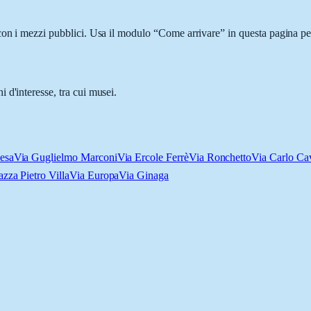
con i mezzi pubblici. Usa il modulo “Come arrivare” in questa pagina per
 d'interesse, tra cui musei.
iesa
Via Guglielmo Marconi
Via Ercole Ferrè
Via Ronchetto
Via Carlo Ca
azza Pietro Villa
Via Europa
Via Ginaga