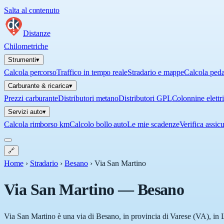
Salta al contenuto
Distanze
Chilometriche
Strumenti
▾
Calcola percorso
Traffico in tempo reale
Stradario e mappe
Calcola ped
Carburante & ricarica
▾
Prezzi carburante
Distributori metano
Distributori GPL
Colonnine elettr
Servizi auto
▾
Calcola rimborso km
Calcolo bollo auto
Le mie scadenze
Verifica assic
🔗
Home
›
Stradario
›
Besano
›
Via San Martino
Via San Martino
—
Besano
Via San Martino è una via di Besano, in provincia di Varese (VA), in L