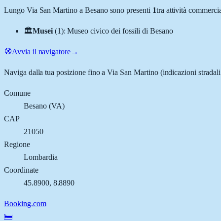
Lungo
Via San Martino
a
Besano
sono presenti
1
tra attività commerc
🏛️
Musei
(
1
)
:
Museo civico dei fossili di Besano
🧭
Avvia il navigatore
→
Naviga dalla tua posizione fino a
Via San Martino
(indicazioni stradal
Comune
Besano
(
VA
)
CAP
21050
Regione
Lombardia
Coordinate
45.8900
,
8.8890
Booking.com
🛏️