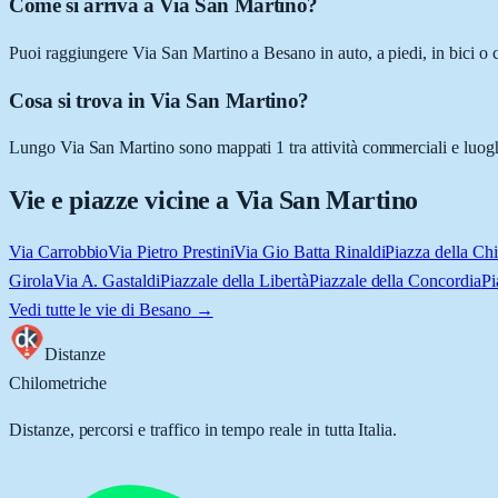
Come si arriva a Via San Martino?
Puoi raggiungere Via San Martino a Besano in auto, a piedi, in bici o 
Cosa si trova in Via San Martino?
Lungo Via San Martino sono mappati 1 tra attività commerciali e luoghi
Vie e piazze vicine a
Via San Martino
Via Carrobbio
Via Pietro Prestini
Via Gio Batta Rinaldi
Piazza della Ch
Girola
Via A. Gastaldi
Piazzale della Libertà
Piazzale della Concordia
Pi
Vedi tutte le vie di
Besano
→
Distanze
Chilometriche
Distanze, percorsi e traffico in tempo reale in tutta Italia.