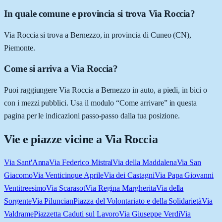
In quale comune e provincia si trova Via Roccia?
Via Roccia si trova a Bernezzo, in provincia di Cuneo (CN),
Piemonte.
Come si arriva a Via Roccia?
Puoi raggiungere Via Roccia a Bernezzo in auto, a piedi, in bici o
con i mezzi pubblici. Usa il modulo “Come arrivare” in questa
pagina per le indicazioni passo-passo dalla tua posizione.
Vie e piazze vicine a
Via Roccia
Via Sant'Anna
Via Federico Mistral
Via della Maddalena
Via San
Giacomo
Via Venticinque Aprile
Via dei Castagni
Via Papa Giovanni
Ventitreesimo
Via Scarasot
Via Regina Margherita
Via della
Sorgente
Via Piluncian
Piazza del Volontariato e della Solidarietà
Via
Valdrame
Piazzetta Caduti sul Lavoro
Via Giuseppe Verdi
Via