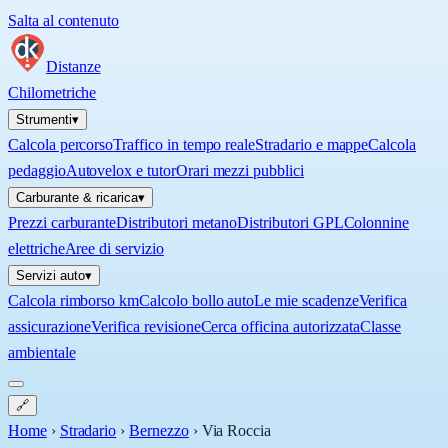
Salta al contenuto
Distanze
Chilometriche
Strumenti
▾
Calcola percorso
Traffico in tempo reale
Stradario e mappe
Calcola
pedaggio
Autovelox e tutor
Orari mezzi pubblici
Carburante & ricarica
▾
Prezzi carburante
Distributori metano
Distributori GPL
Colonnine
elettriche
Aree di servizio
Servizi auto
▾
Calcola rimborso km
Calcolo bollo auto
Le mie scadenze
Verifica
assicurazione
Verifica revisione
Cerca officina autorizzata
Classe
ambientale
🔗
Home
›
Stradario
›
Bernezzo
›
Via Roccia