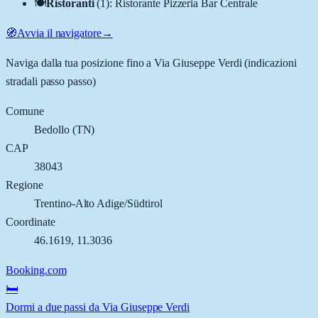
🍽️
Ristoranti
(
1
)
:
Ristorante Pizzeria Bar Centrale
🧭
Avvia il navigatore
→
Naviga dalla tua posizione fino a
Via Giuseppe Verdi
(indicazioni
stradali passo passo)
Comune
Bedollo
(
TN
)
CAP
38043
Regione
Trentino-Alto Adige/Südtirol
Coordinate
46.1619
,
11.3036
Booking.com
🛏️
Dormi a due passi da Via Giuseppe Verdi