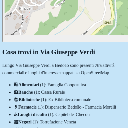
Cosa trovi in
Via Giuseppe Verdi
Lungo
Via Giuseppe Verdi
a
Bedollo
sono presenti
7
tra attività
commerciali e luoghi d'interesse mappati su OpenStreetMap.
🛍️
Alimentari
(
1
)
:
Famiglia Cooperativa
🏦
Banche
(
1
)
:
Cassa Rurale
📚
Biblioteche
(
1
)
:
Ex Biblioteca comunale
💊
Farmacie
(
1
)
:
Dispensario Bedollo - Farmacia Morelli
⛪
Luoghi di culto
(
1
)
:
Capitel del Checon
🏪
Negozi
(
1
)
:
Torrefazione Veneta