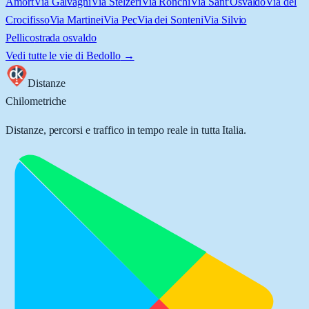
Amort
Via Galvagni
Via Stelzeri
Via Ronchi
Via Sant'Osvaldo
Via del
Crocifisso
Via Martinei
Via Pec
Via dei Sonteni
Via Silvio
Pellico
strada osvaldo
Vedi tutte le vie di
Bedollo
→
Distanze
Chilometriche
Distanze, percorsi e traffico in tempo reale in tutta Italia.