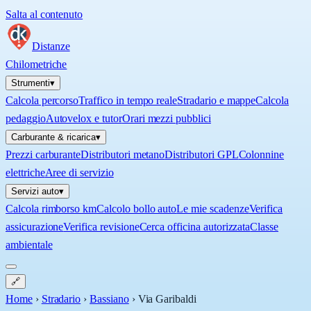
Salta al contenuto
Distanze
Chilometriche
Strumenti
▾
Calcola percorso
Traffico in tempo reale
Stradario e mappe
Calcola
pedaggio
Autovelox e tutor
Orari mezzi pubblici
Carburante & ricarica
▾
Prezzi carburante
Distributori metano
Distributori GPL
Colonnine
elettriche
Aree di servizio
Servizi auto
▾
Calcola rimborso km
Calcolo bollo auto
Le mie scadenze
Verifica
assicurazione
Verifica revisione
Cerca officina autorizzata
Classe
ambientale
🔗
Home
›
Stradario
›
Bassiano
›
Via Garibaldi