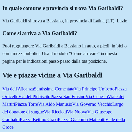
In quale comune e provincia si trova Via Garibaldi?
Via Garibaldi si trova a Bassiano, in provincia di Latina (LT), Lazio.
Come si arriva a Via Garibaldi?
Puoi raggiungere Via Garibaldi a Bassiano in auto, a piedi, in bici o
con i mezzi pubblici. Usa il modulo “Come arrivare” in questa
pagina per le indicazioni passo-passo dalla tua posizione.
Vie e piazze vicine a
Via Garibaldi
Via dell'Alleanza
Santissima Cementata
Via Principe Umberto
Piazza
Orticelle
Via del Plebiscito
Piazza San Frasino
Via Cenesio
Viale dei
Martiri
Piazza Torre
Via Aldo Manuzio
Via Governo Vecchio
Largo
del donatore di sangue
Via Ricciotti
Via Nuova
Via Giuseppe
Garibaldi
Piazza Bettino Craxi
Piazza Giacomo Matteotti
Viale della
Croce