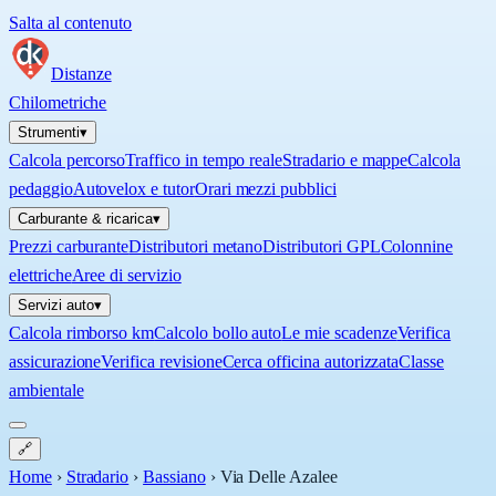
Salta al contenuto
Distanze
Chilometriche
Strumenti
▾
Calcola percorso
Traffico in tempo reale
Stradario e mappe
Calcola
pedaggio
Autovelox e tutor
Orari mezzi pubblici
Carburante & ricarica
▾
Prezzi carburante
Distributori metano
Distributori GPL
Colonnine
elettriche
Aree di servizio
Servizi auto
▾
Calcola rimborso km
Calcolo bollo auto
Le mie scadenze
Verifica
assicurazione
Verifica revisione
Cerca officina autorizzata
Classe
ambientale
🔗
Home
›
Stradario
›
Bassiano
›
Via Delle Azalee