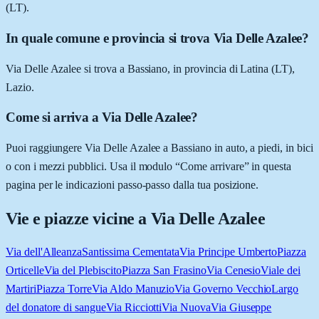
(LT).
In quale comune e provincia si trova Via Delle Azalee?
Via Delle Azalee si trova a Bassiano, in provincia di Latina (LT),
Lazio.
Come si arriva a Via Delle Azalee?
Puoi raggiungere Via Delle Azalee a Bassiano in auto, a piedi, in bici
o con i mezzi pubblici. Usa il modulo “Come arrivare” in questa
pagina per le indicazioni passo-passo dalla tua posizione.
Vie e piazze vicine a
Via Delle Azalee
Via dell'Alleanza
Santissima Cementata
Via Principe Umberto
Piazza
Orticelle
Via del Plebiscito
Piazza San Frasino
Via Cenesio
Viale dei
Martiri
Piazza Torre
Via Aldo Manuzio
Via Governo Vecchio
Largo
del donatore di sangue
Via Ricciotti
Via Nuova
Via Giuseppe