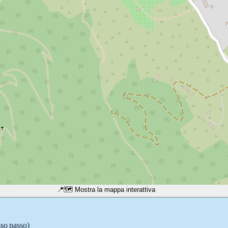
📍
🗺️ Mostra la mappa interattiva
sso passo)