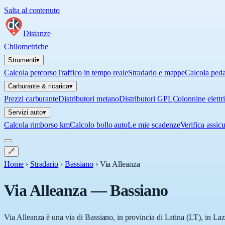
Salta al contenuto
Distanze
Chilometriche
Strumenti
▾
Calcola percorso
Traffico in tempo reale
Stradario e mappe
Calcola ped
Carburante & ricarica
▾
Prezzi carburante
Distributori metano
Distributori GPL
Colonnine elettr
Servizi auto
▾
Calcola rimborso km
Calcolo bollo auto
Le mie scadenze
Verifica assic
🔗
Home
›
Stradario
›
Bassiano
›
Via Alleanza
Via Alleanza
—
Bassiano
Via Alleanza è una via di Bassiano, in provincia di Latina (LT), in Laz