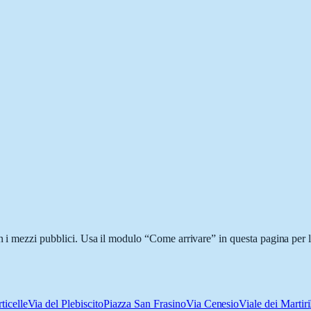
n i mezzi pubblici. Usa il modulo “Come arrivare” in questa pagina per l
ticelle
Via del Plebiscito
Piazza San Frasino
Via Cenesio
Viale dei Martiri