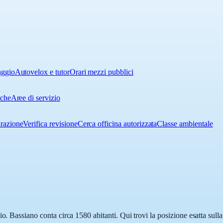
aggio
Autovelox e tutor
Orari mezzi pubblici
iche
Aree di servizio
urazione
Verifica revisione
Cerca officina autorizzata
Classe ambientale
io. Bassiano conta circa 1580 abitanti. Qui trovi la posizione esatta sul