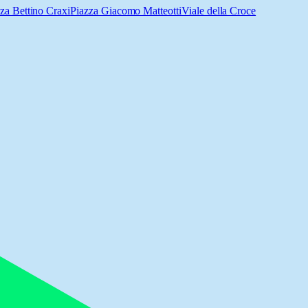
za Bettino Craxi
Piazza Giacomo Matteotti
Viale della Croce