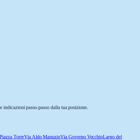
e indicazioni passo-passo dalla tua posizione.
Piazza Torre
Via Aldo Manuzio
Via Governo Vecchio
Largo del