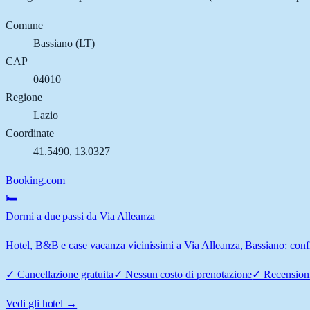
Comune
Bassiano
(
LT
)
CAP
04010
Regione
Lazio
Coordinate
41.5490
,
13.0327
Booking.com
🛏️
Dormi a due passi da Via Alleanza
Hotel, B&B e case vacanza vicinissimi a Via Alleanza, Bassiano: confro
✓
Cancellazione gratuita
✓
Nessun costo di prenotazione
✓
Recensioni
Vedi gli hotel →