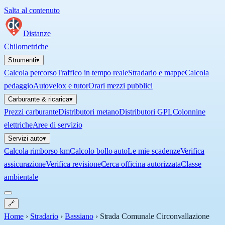
Salta al contenuto
Distanze
Chilometriche
Strumenti
▾
Calcola percorso
Traffico in tempo reale
Stradario e mappe
Calcola
pedaggio
Autovelox e tutor
Orari mezzi pubblici
Carburante & ricarica
▾
Prezzi carburante
Distributori metano
Distributori GPL
Colonnine
elettriche
Aree di servizio
Servizi auto
▾
Calcola rimborso km
Calcolo bollo auto
Le mie scadenze
Verifica
assicurazione
Verifica revisione
Cerca officina autorizzata
Classe
ambientale
🔗
Home
›
Stradario
›
Bassiano
›
Strada Comunale Circonvallazione