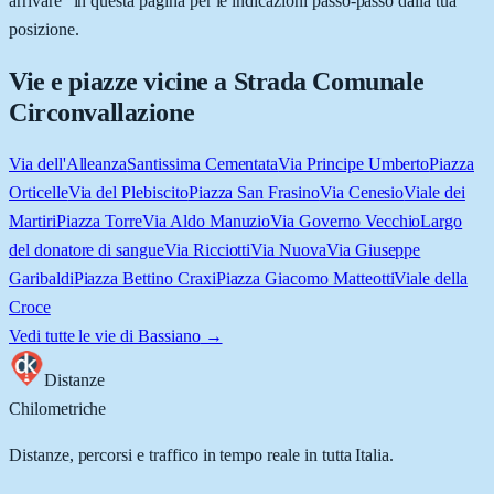
arrivare” in questa pagina per le indicazioni passo-passo dalla tua
posizione.
Vie e piazze vicine a
Strada Comunale
Circonvallazione
Via dell'Alleanza
Santissima Cementata
Via Principe Umberto
Piazza
Orticelle
Via del Plebiscito
Piazza San Frasino
Via Cenesio
Viale dei
Martiri
Piazza Torre
Via Aldo Manuzio
Via Governo Vecchio
Largo
del donatore di sangue
Via Ricciotti
Via Nuova
Via Giuseppe
Garibaldi
Piazza Bettino Craxi
Piazza Giacomo Matteotti
Viale della
Croce
Vedi tutte le vie di
Bassiano
→
Distanze
Chilometriche
Distanze, percorsi e traffico in tempo reale in tutta Italia.