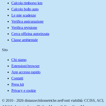
Calcola rimborso km
Calcolo bollo auto
Le mie scadenze
Verifica assicurazione
Verifica revisione
Cerca officina autorizzata
Classe ambientale
Sito
Chi siamo
Estensioni browser
App accesso rapido
Contatti
Press kit
Privacy e cookie
© 2010 -
2026
distanzechilometriche.net
Fonti viabilità: CCISS, ACI,