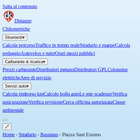
Salta al contenuto
Distanze
Chilometriche
Strumenti
▾
Calcola percorso
Traffico in tempo reale
Stradario e mappe
Calcola
pedaggio
Autovelox e tutor
Orari mezzi pubblici
Carburante & ricarica
▾
Prezzi carburante
Distributori metano
Distributori GPL
Colonnine
elettriche
Aree di servizio
Servizi auto
▾
Calcola rimborso km
Calcolo bollo auto
Le mie scadenze
Verifica
assicurazione
Verifica revisione
Cerca officina autorizzata
Classe
ambientale
🔗
Home
›
Stradario
›
Bassiano
›
Piazza Sant Erasmo