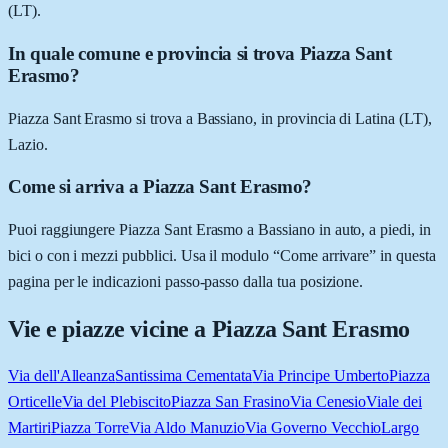
(LT).
In quale comune e provincia si trova Piazza Sant
Erasmo?
Piazza Sant Erasmo si trova a Bassiano, in provincia di Latina (LT),
Lazio.
Come si arriva a Piazza Sant Erasmo?
Puoi raggiungere Piazza Sant Erasmo a Bassiano in auto, a piedi, in
bici o con i mezzi pubblici. Usa il modulo “Come arrivare” in questa
pagina per le indicazioni passo-passo dalla tua posizione.
Vie e piazze vicine a
Piazza Sant Erasmo
Via dell'Alleanza
Santissima Cementata
Via Principe Umberto
Piazza
Orticelle
Via del Plebiscito
Piazza San Frasino
Via Cenesio
Viale dei
Martiri
Piazza Torre
Via Aldo Manuzio
Via Governo Vecchio
Largo