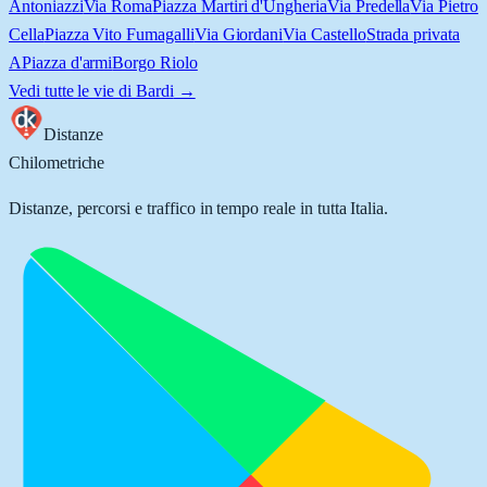
Antoniazzi
Via Roma
Piazza Martiri d'Ungheria
Via Predella
Via Pietro
Cella
Piazza Vito Fumagalli
Via Giordani
Via Castello
Strada privata
A
Piazza d'armi
Borgo Riolo
Vedi tutte le vie di
Bardi
→
Distanze
Chilometriche
Distanze, percorsi e traffico in tempo reale in tutta Italia.