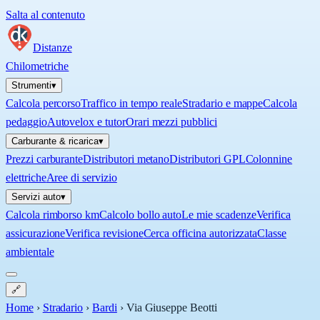
Salta al contenuto
Distanze
Chilometriche
Strumenti
▾
Calcola percorso
Traffico in tempo reale
Stradario e mappe
Calcola
pedaggio
Autovelox e tutor
Orari mezzi pubblici
Carburante & ricarica
▾
Prezzi carburante
Distributori metano
Distributori GPL
Colonnine
elettriche
Aree di servizio
Servizi auto
▾
Calcola rimborso km
Calcolo bollo auto
Le mie scadenze
Verifica
assicurazione
Verifica revisione
Cerca officina autorizzata
Classe
ambientale
🔗
Home
›
Stradario
›
Bardi
›
Via Giuseppe Beotti