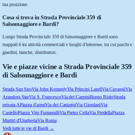
tua posizione.
Cosa si trova in Strada Provinciale 359 di
Salsomaggiore e Bardi?
Lungo Strada Provinciale 359 di Salsomaggiore e Bardi sono
mappati 6 tra attività commerciali e luoghi d'interesse, tra cui parchi e
giardini, banche, distributori.
Vie e piazze vicine a
Strada Provinciale 359
di Salsomaggiore e Bardi
Strada San Siro
Via John Kennedy
Via Principi Landi
Via Cavassù
Via
Arandora Star
Via S. Francesco
Via dei Carpini
Borgo Riolo
Strada
privata A
Piazza d'armi
Via dei Castagni
Via Giordani
Via
Castello
Piazza Vito Fumagalli
Via Pietro Cella
Via Predella
Piazza
Martiri d'Ungheria
Via Roma
Vedi tutte le vie di
Bardi
→