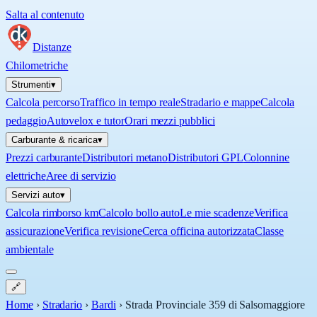
Salta al contenuto
Distanze
Chilometriche
Strumenti
▾
Calcola percorso
Traffico in tempo reale
Stradario e mappe
Calcola
pedaggio
Autovelox e tutor
Orari mezzi pubblici
Carburante & ricarica
▾
Prezzi carburante
Distributori metano
Distributori GPL
Colonnine
elettriche
Aree di servizio
Servizi auto
▾
Calcola rimborso km
Calcolo bollo auto
Le mie scadenze
Verifica
assicurazione
Verifica revisione
Cerca officina autorizzata
Classe
ambientale
🔗
Home
›
Stradario
›
Bardi
›
Strada Provinciale 359 di Salsomaggiore