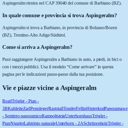
Aspingeralm rientra nel CAP 39040 del comune di Barbiano (BZ).
In quale comune e provincia si trova Aspingeralm?
Aspingeralm si trova a Barbiano, in provincia di Bolzano/Bozen
(BZ), Trentino-Alto Adige/Südtirol.
Come si arriva a Aspingeralm?
Puoi raggiungere Aspingeralm a Barbiano in auto, a piedi, in bici o
con i mezzi pubblici. Usa il modulo “Come arrivare” in questa
pagina per le indicazioni passo-passo dalla tua posizione.
Vie e piazze vicine a
Aspingeralm
Reatl
Trögler - Pian -
3B
Kuhleite
Zarl
Pennleger
Raststall
Tonder
Fellin
Hinterkral
Panoramawe
- Sentiero panoramico
Rampoltsteig
Unterhornhaus
Trögler -
Pian
Niggler
Labirinto naturale
Unterhorn - 2A
Schritzenholz
Trögler -