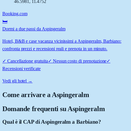
46.5981
,
11.4752
Booking.com
🛏️
Dormi a due passi da Aspingeralm
Hotel, B&B e case vacanza vicinissimi a Aspingeralm, Barbiano:
confronta prezzi e recensioni reali e prenota in un minuto.
✓
Cancellazione gratuita
✓
Nessun costo di prenotazione
✓
Recensioni verificate
Vedi gli hotel →
Come arrivare a
Aspingeralm
Domande frequenti su
Aspingeralm
Qual è il CAP di Aspingeralm a Barbiano?