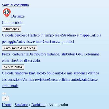
Salta al contenuto
Distanze
Chilometriche
Strumenti
▾
Calcola percorso
Traffico in tempo reale
Stradario e mappe
Calcola
pedaggio
Autovelox e tutor
Orari mezzi pubblici
Carburante & ricarica
▾
Prezzi carburante
Distributori metano
Distributori GPL
Colonnine
elettriche
Aree di servizio
Servizi auto
▾
Calcola rimborso km
Calcolo bollo auto
Le mie scadenze
Verifica
assicurazione
Verifica revisione
Cerca officina autorizzata
Classe
ambientale
🔗
Home
›
Stradario
›
Barbiano
›
Aspingeralm