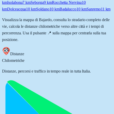
km
Isolabona
7
km
Seborga
9
km
Rocchetta Nervina
10
km
Dolceacqua
10
km
Soldano
10
km
Badalucco
10
km
Sanremo
11
km
Visualizza la mappa di
Bajardo
, consulta lo stradario completo delle
vie, calcola le distanze chilometriche verso altre città e i tempi di
percorrenza. Usa il pulsante 📍 sulla mappa per centrarla sulla tua
posizione.
Distanze
Chilometriche
Distanze, percorsi e traffico in tempo reale in tutta Italia.