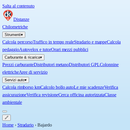
Salta al contenuto
Distanze
Chilometriche
Strumenti
▾
Calcola percorso
Traffico in tempo reale
Stradario e mappe
Calcola
pedaggio
Autovelox e tutor
Orari mezzi pubblici
Carburante & ricarica
▾
Prezzi carburante
Distributori metano
Distributori GPL
Colonnine
elettriche
Aree di servizio
Servizi auto
▾
Calcola rimborso km
Calcolo bollo auto
Le mie scadenze
Verifica
assicurazione
Verifica revisione
Cerca officina autorizzata
Classe
ambientale
🔗
Home
›
Stradario
›
Bajardo