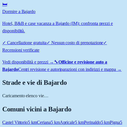
🛏️
Dormire a Bajardo
Hotel, B&B e case vacanza a Bajardo (IM): confronta prezzi e
disponibilità.
✓
Cancellazione gratuita
✓
Nessun costo di prenotazione
✓
Recensioni verificate
Vedi disponibilità e prezzi →
🔧
Officine e revisione auto a
Bajardo
Centri revisione e autoriparazioni con indirizzi e mappa →
Strade e vie di
Bajardo
Caricamento elenco vie…
Comuni vicini a
Bajardo
Castel Vittorio
5
km
Ceriana
5
km
Apricale
5
km
Perinaldo
5
km
Pigna
5