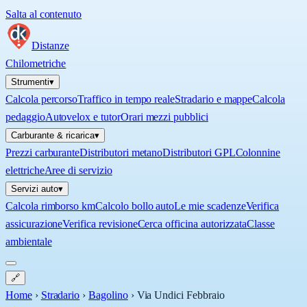
Salta al contenuto
Distanze
Chilometriche
Strumenti
▾
Calcola percorso
Traffico in tempo reale
Stradario e mappe
Calcola
pedaggio
Autovelox e tutor
Orari mezzi pubblici
Carburante & ricarica
▾
Prezzi carburante
Distributori metano
Distributori GPL
Colonnine
elettriche
Aree di servizio
Servizi auto
▾
Calcola rimborso km
Calcolo bollo auto
Le mie scadenze
Verifica
assicurazione
Verifica revisione
Cerca officina autorizzata
Classe
ambientale
🔗
Home
›
Stradario
›
Bagolino
›
Via Undici Febbraio