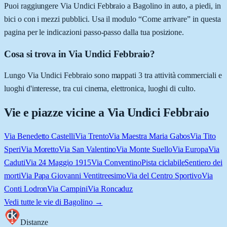
Puoi raggiungere Via Undici Febbraio a Bagolino in auto, a piedi, in
bici o con i mezzi pubblici. Usa il modulo “Come arrivare” in questa
pagina per le indicazioni passo-passo dalla tua posizione.
Cosa si trova in Via Undici Febbraio?
Lungo Via Undici Febbraio sono mappati 3 tra attività commerciali e
luoghi d'interesse, tra cui cinema, elettronica, luoghi di culto.
Vie e piazze vicine a
Via Undici Febbraio
Via Benedetto Castelli
Via Trento
Via Maestra Maria Gabos
Via Tito
Speri
Via Moretto
Via San Valentino
Via Monte Suello
Via Europa
Via
Caduti
Via 24 Maggio 1915
Via Conventino
Pista ciclabile
Sentiero dei
morti
Via Papa Giovanni Ventitreesimo
Via del Centro Sportivo
Via
Conti Lodron
Via Campini
Via Roncaduz
Vedi tutte le vie di
Bagolino
→
Distanze