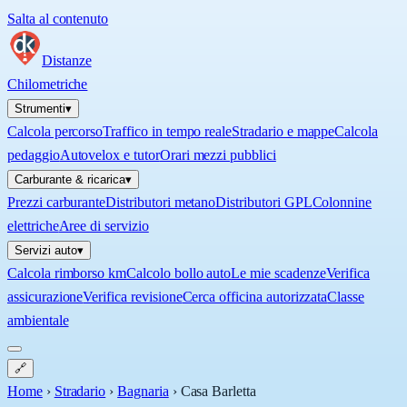
Salta al contenuto
Distanze
Chilometriche
Strumenti
▾
Calcola percorso
Traffico in tempo reale
Stradario e mappe
Calcola
pedaggio
Autovelox e tutor
Orari mezzi pubblici
Carburante & ricarica
▾
Prezzi carburante
Distributori metano
Distributori GPL
Colonnine
elettriche
Aree di servizio
Servizi auto
▾
Calcola rimborso km
Calcolo bollo auto
Le mie scadenze
Verifica
assicurazione
Verifica revisione
Cerca officina autorizzata
Classe
ambientale
🔗
Home
›
Stradario
›
Bagnaria
›
Casa Barletta