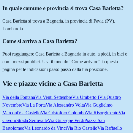
In quale comune e provincia si trova Casa Barletta?
Casa Barletta si trova a Bagnaria, in provincia di Pavia (PV),
Lombardia.
Come si arriva a Casa Barletta?
Puoi raggiungere Casa Barletta a Bagnaria in auto, a piedi, in bici o
con i mezzi pubblici. Usa il modulo “Come arrivare” in questa
pagina per le indicazioni passo-passo dalla tua posizione.
Vie e piazze vicine a
Casa Barletta
Via della Fontana
Via Venti Settembre
Via Umberto I
Via Quattro
Novembre
Via La Porta
Via Alessandro Volta
Via Guglielmo
Marconi
Via Castello
Via Cristoforo Colombo
Via Risorgimento
Via
Cavour
Strada Serravalle
Via Giuseppe Verdi
Piazza San
Bartolomeo
Via Leonardo da Vinci
Via Rio Castello
Via Raffaello