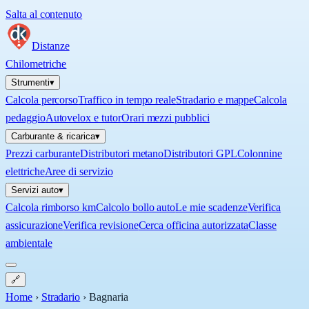
Salta al contenuto
Distanze
Chilometriche
Strumenti
▾
Calcola percorso
Traffico in tempo reale
Stradario e mappe
Calcola
pedaggio
Autovelox e tutor
Orari mezzi pubblici
Carburante & ricarica
▾
Prezzi carburante
Distributori metano
Distributori GPL
Colonnine
elettriche
Aree di servizio
Servizi auto
▾
Calcola rimborso km
Calcolo bollo auto
Le mie scadenze
Verifica
assicurazione
Verifica revisione
Cerca officina autorizzata
Classe
ambientale
🔗
Home
›
Stradario
›
Bagnaria