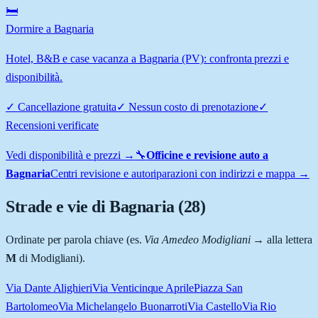
🛏️
Dormire a Bagnaria
Hotel, B&B e case vacanza a Bagnaria (PV): confronta prezzi e
disponibilità.
✓
Cancellazione gratuita
✓
Nessun costo di prenotazione
✓
Recensioni verificate
Vedi disponibilità e prezzi →
🔧
Officine e revisione auto a
Bagnaria
Centri revisione e autoriparazioni con indirizzi e mappa →
Strade e vie di
Bagnaria
(
28
)
Ordinate per parola chiave (es.
Via Amedeo Modigliani
→ alla lettera
M
di Modigliani).
Via Dante Alighieri
Via Venticinque Aprile
Piazza San
Bartolomeo
Via Michelangelo Buonarroti
Via Castello
Via Rio