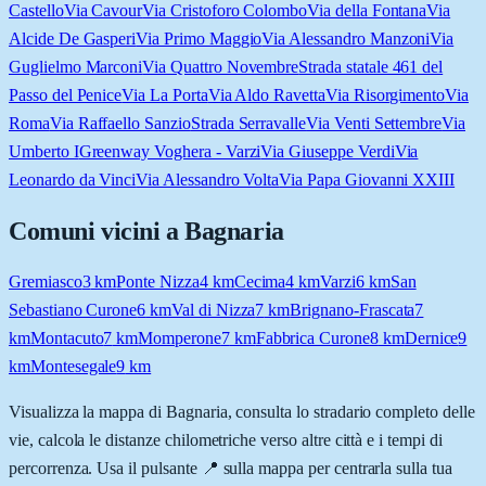
Castello
Via Cavour
Via Cristoforo Colombo
Via della Fontana
Via
Alcide De Gasperi
Via Primo Maggio
Via Alessandro Manzoni
Via
Guglielmo Marconi
Via Quattro Novembre
Strada statale 461 del
Passo del Penice
Via La Porta
Via Aldo Ravetta
Via Risorgimento
Via
Roma
Via Raffaello Sanzio
Strada Serravalle
Via Venti Settembre
Via
Umberto I
Greenway Voghera - Varzi
Via Giuseppe Verdi
Via
Leonardo da Vinci
Via Alessandro Volta
Via Papa Giovanni XXIII
Comuni vicini a
Bagnaria
Gremiasco
3
km
Ponte Nizza
4
km
Cecima
4
km
Varzi
6
km
San
Sebastiano Curone
6
km
Val di Nizza
7
km
Brignano-Frascata
7
km
Montacuto
7
km
Momperone
7
km
Fabbrica Curone
8
km
Dernice
9
km
Montesegale
9
km
Visualizza la mappa di
Bagnaria
, consulta lo stradario completo delle
vie, calcola le distanze chilometriche verso altre città e i tempi di
percorrenza. Usa il pulsante 📍 sulla mappa per centrarla sulla tua