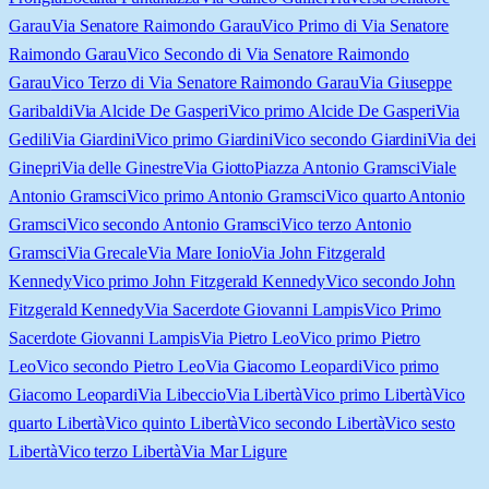
Garau
Via Senatore Raimondo Garau
Vico Primo di Via Senatore
Raimondo Garau
Vico Secondo di Via Senatore Raimondo
Garau
Vico Terzo di Via Senatore Raimondo Garau
Via Giuseppe
Garibaldi
Via Alcide De Gasperi
Vico primo Alcide De Gasperi
Via
Gedili
Via Giardini
Vico primo Giardini
Vico secondo Giardini
Via dei
Ginepri
Via delle Ginestre
Via Giotto
Piazza Antonio Gramsci
Viale
Antonio Gramsci
Vico primo Antonio Gramsci
Vico quarto Antonio
Gramsci
Vico secondo Antonio Gramsci
Vico terzo Antonio
Gramsci
Via Grecale
Via Mare Ionio
Via John Fitzgerald
Kennedy
Vico primo John Fitzgerald Kennedy
Vico secondo John
Fitzgerald Kennedy
Via Sacerdote Giovanni Lampis
Vico Primo
Sacerdote Giovanni Lampis
Via Pietro Leo
Vico primo Pietro
Leo
Vico secondo Pietro Leo
Via Giacomo Leopardi
Vico primo
Giacomo Leopardi
Via Libeccio
Via Libertà
Vico primo Libertà
Vico
quarto Libertà
Vico quinto Libertà
Vico secondo Libertà
Vico sesto
Libertà
Vico terzo Libertà
Via Mar Ligure