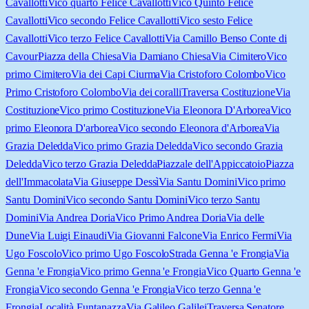
Cavallotti
Vico quarto Felice Cavallotti
Vico Quinto Felice
Cavallotti
Vico secondo Felice Cavallotti
Vico sesto Felice
Cavallotti
Vico terzo Felice Cavallotti
Via Camillo Benso Conte di
Cavour
Piazza della Chiesa
Via Damiano Chiesa
Via Cimitero
Vico
primo Cimitero
Via dei Capi Ciurma
Via Cristoforo Colombo
Vico
Primo Cristoforo Colombo
Via dei coralli
Traversa Costituzione
Via
Costituzione
Vico primo Costituzione
Via Eleonora D'Arborea
Vico
primo Eleonora D'arborea
Vico secondo Eleonora d'Arborea
Via
Grazia Deledda
Vico primo Grazia Deledda
Vico secondo Grazia
Deledda
Vico terzo Grazia Deledda
Piazzale dell'Appiccatoio
Piazza
dell'Immacolata
Via Giuseppe Dessì
Via Santu Domini
Vico primo
Santu Domini
Vico secondo Santu Domini
Vico terzo Santu
Domini
Via Andrea Doria
Vico Primo Andrea Doria
Via delle
Dune
Via Luigi Einaudi
Via Giovanni Falcone
Via Enrico Fermi
Via
Ugo Foscolo
Vico primo Ugo Foscolo
Strada Genna 'e Frongia
Via
Genna 'e Frongia
Vico primo Genna 'e Frongia
Vico Quarto Genna 'e
Frongia
Vico secondo Genna 'e Frongia
Vico terzo Genna 'e
Frongia
Località Funtanazza
Via Galileo Galilei
Traversa Senatore