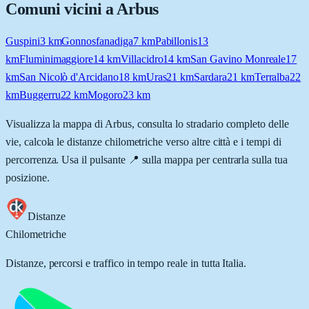
Comuni vicini a
Arbus
Guspini
3
km
Gonnosfanadiga
7
km
Pabillonis
13
km
Fluminimaggiore
14
km
Villacidro
14
km
San Gavino Monreale
17
km
San Nicolò d'Arcidano
18
km
Uras
21
km
Sardara
21
km
Terralba
22
km
Buggerru
22
km
Mogoro
23
km
Visualizza la mappa di
Arbus
, consulta lo stradario completo delle
vie, calcola le distanze chilometriche verso altre città e i tempi di
percorrenza. Usa il pulsante 📍 sulla mappa per centrarla sulla tua
posizione.
Distanze
Chilometriche
Distanze, percorsi e traffico in tempo reale in tutta Italia.