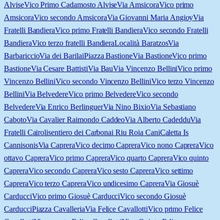
Alvise
Vico Primo Cadamosto Alvise
Via Amsicora
Vico primo
Amsicora
Vico secondo Amsicora
Via Giovanni Maria Angioy
Via
Fratelli Bandiera
Vico primo Fratelli Bandiera
Vico secondo Fratelli
Bandiera
Vico terzo fratelli Bandiera
Località Baratzos
Via
Barbariccio
Via dei Barilai
Piazza Bastione
Via Bastione
Vico primo
Bastione
Via Cesare Battisti
Via Bau
Via Vincenzo Bellini
Vico primo
Vincenzo Bellini
Vico secondo Vincenzo Bellini
Vico terzo Vincenzo
Bellini
Via Belvedere
Vico primo Belvedere
Vico secondo
Belvedere
Via Enrico Berlinguer
Via Nino Bixio
Via Sebastiano
Caboto
Via Cavalier Raimondo Caddeo
Via Alberto Cadeddu
Via
Fratelli Cairoli
sentiero dei Carbonai Riu Roia Cani
Caletta Is
Cannisonis
Via Caprera
Vico decimo Caprera
Vico nono Caprera
Vico
ottavo Caprera
Vico primo Caprera
Vico quarto Caprera
Vico quinto
Caprera
Vico secondo Caprera
Vico sesto Caprera
Vico settimo
Caprera
Vico terzo Caprera
Vico undicesimo Caprera
Via Giosuè
Carducci
Vico primo Giosuè Carducci
Vico secondo Giosuè
Carducci
Piazza Cavalleria
Via Felice Cavallotti
Vico primo Felice