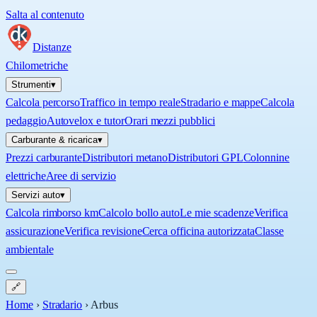
Salta al contenuto
Distanze
Chilometriche
Strumenti
▾
Calcola percorso
Traffico in tempo reale
Stradario e mappe
Calcola
pedaggio
Autovelox e tutor
Orari mezzi pubblici
Carburante & ricarica
▾
Prezzi carburante
Distributori metano
Distributori GPL
Colonnine
elettriche
Aree di servizio
Servizi auto
▾
Calcola rimborso km
Calcolo bollo auto
Le mie scadenze
Verifica
assicurazione
Verifica revisione
Cerca officina autorizzata
Classe
ambientale
🔗
Home
›
Stradario
›
Arbus