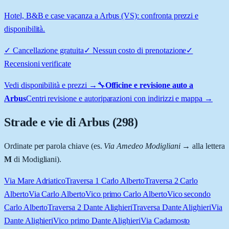
Hotel, B&B e case vacanza a Arbus (VS): confronta prezzi e
disponibilità.
✓
Cancellazione gratuita
✓
Nessun costo di prenotazione
✓
Recensioni verificate
Vedi disponibilità e prezzi →
🔧
Officine e revisione auto a
Arbus
Centri revisione e autoriparazioni con indirizzi e mappa →
Strade e vie di
Arbus
(
298
)
Ordinate per parola chiave (es.
Via Amedeo Modigliani
→ alla lettera
M
di Modigliani).
Via Mare Adriatico
Traversa 1 Carlo Alberto
Traversa 2 Carlo
Alberto
Via Carlo Alberto
Vico primo Carlo Alberto
Vico secondo
Carlo Alberto
Traversa 2 Dante Alighieri
Traversa Dante Alighieri
Via
Dante Alighieri
Vico primo Dante Alighieri
Via Cadamosto