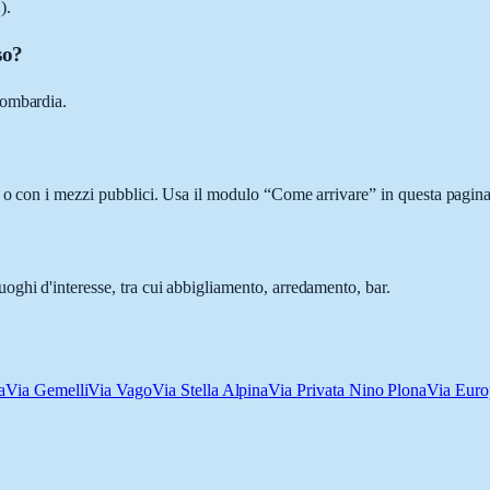
).
so?
Lombardia.
 o con i mezzi pubblici. Usa il modulo “Come arrivare” in questa pagina 
ghi d'interesse, tra cui abbigliamento, arredamento, bar.
a
Via Gemelli
Via Vago
Via Stella Alpina
Via Privata Nino Plona
Via Euro