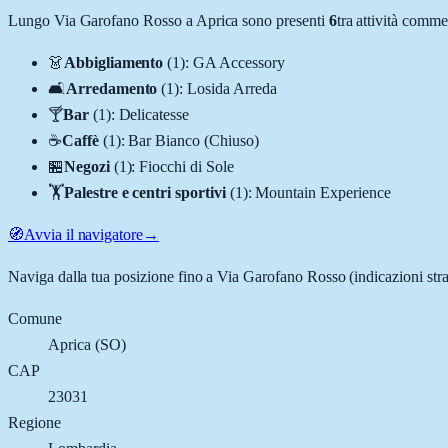
Lungo
Via Garofano Rosso
a
Aprica
sono presenti
6
tra attività comm
👗
Abbigliamento
(
1
)
:
GA Accessory
🛋️
Arredamento
(
1
)
:
Losida Arreda
🍸
Bar
(
1
)
:
Delicatesse
☕
Caffè
(
1
)
:
Bar Bianco (Chiuso)
🏪
Negozi
(
1
)
:
Fiocchi di Sole
🏋️
Palestre e centri sportivi
(
1
)
:
Mountain Experience
🧭
Avvia il navigatore
→
Naviga dalla tua posizione fino a
Via Garofano Rosso
(indicazioni str
Comune
Aprica
(
SO
)
CAP
23031
Regione