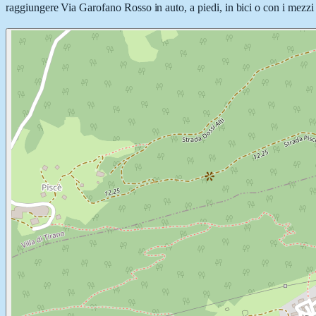
raggiungere Via Garofano Rosso in auto, a piedi, in bici o con i mezzi p