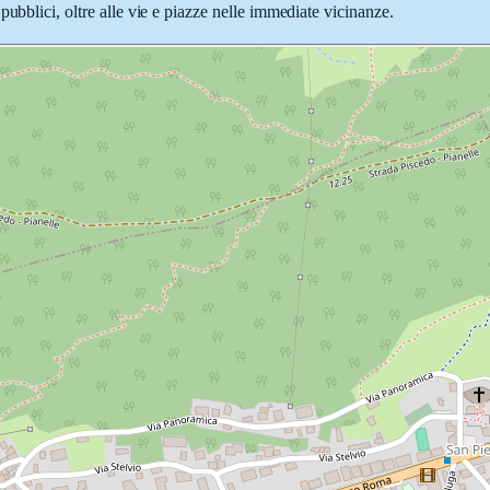
ubblici, oltre alle vie e piazze nelle immediate vicinanze.