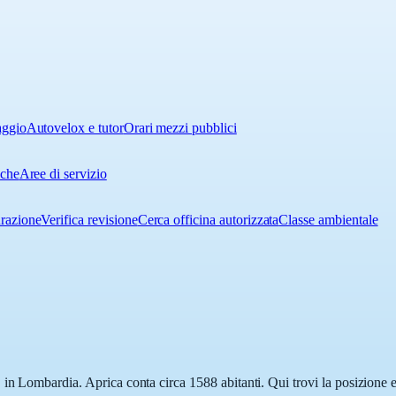
aggio
Autovelox e tutor
Orari mezzi pubblici
iche
Aree di servizio
urazione
Verifica revisione
Cerca officina autorizzata
Classe ambientale
in Lombardia. Aprica conta circa 1588 abitanti. Qui trovi la posizione es