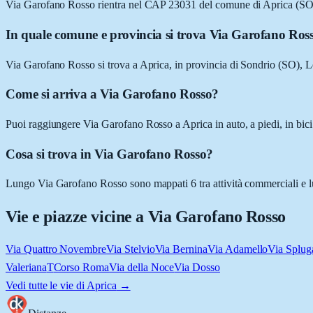
Via Garofano Rosso rientra nel CAP 23031 del comune di Aprica (SO
In quale comune e provincia si trova Via Garofano Ros
Via Garofano Rosso si trova a Aprica, in provincia di Sondrio (SO), 
Come si arriva a Via Garofano Rosso?
Puoi raggiungere Via Garofano Rosso a Aprica in auto, a piedi, in bici
Cosa si trova in Via Garofano Rosso?
Lungo Via Garofano Rosso sono mappati 6 tra attività commerciali e luo
Vie e piazze vicine a
Via Garofano Rosso
Via Quattro Novembre
Via Stelvio
Via Bernina
Via Adamello
Via Splug
Valeriana
T
Corso Roma
Via della Noce
Via Dosso
Vedi tutte le vie di
Aprica
→