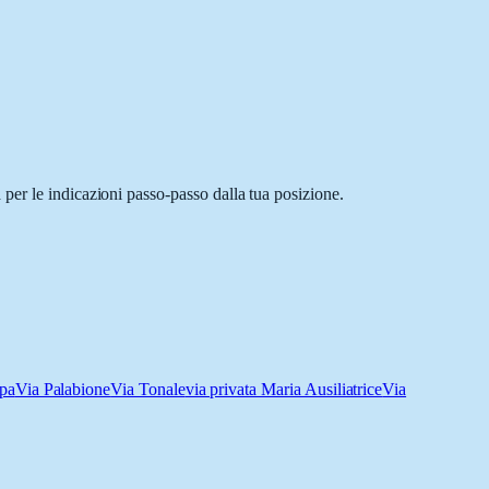
per le indicazioni passo-passo dalla tua posizione.
pa
Via Palabione
Via Tonale
via privata Maria Ausiliatrice
Via