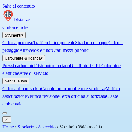
Salta al contenuto
Distanze
Chilometriche
Strumenti
▾
Calcola percorso
Traffico in tempo reale
Stradario e mappe
Calcola
pedaggio
Autovelox e tutor
Orari mezzi pubblici
Carburante & ricarica
▾
Prezzi carburante
Distributori metano
Distributori GPL
Colonnine
elettriche
Aree di servizio
Servizi auto
▾
Calcola rimborso km
Calcolo bollo auto
Le mie scadenze
Verifica
assicurazione
Verifica revisione
Cerca officina autorizzata
Classe
ambientale
🔗
Home
›
Stradario
›
Apecchio
›
Vocabolo Valdarecchia