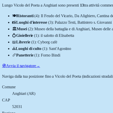
Lungo
Vicolo del Poeta
a
Anghiari
sono presenti
13
tra attività comme
🍽️
Ristoranti
(
4
)
:
Il Feudo del Vicario, Da Alighiero, Cantina
📸
Luoghi d'interesse
(
3
)
:
Palazzo Testi, Battistero s. Giovanni 
🏛️
Musei
(
2
)
:
Museo della battaglia e di Anghiari, Museo delle ar
💍
Gioiellerie
(
1
)
:
il salotto di Elisabetta
📖
Librerie
(
1
)
:
Cyborg cafė
⛪
Luoghi di culto
(
1
)
:
Sant'Agostino
🥖
Panetterie
(
1
)
:
Forno Bindi
🧭
Avvia il navigatore
→
Naviga dalla tua posizione fino a
Vicolo del Poeta
(indicazioni stradal
Comune
Anghiari
(
AR
)
CAP
52031