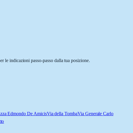
er le indicazioni passo-passo dalla tua posizione.
azza Edmondo De Amicis
Via della Tomba
Via Generale Carlo
tto