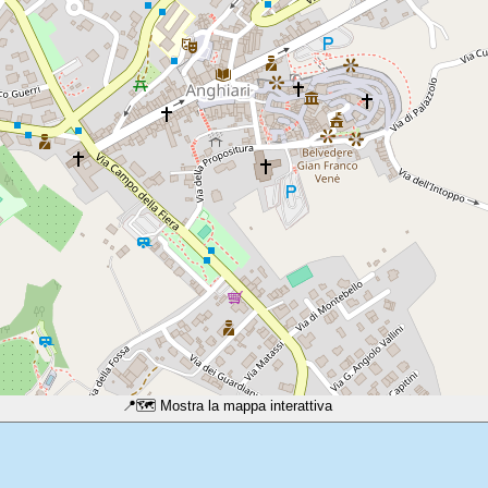
📍
🗺️ Mostra la mappa interattiva