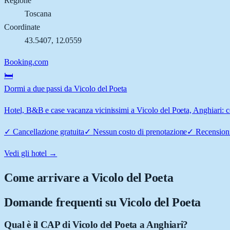
Regione
Toscana
Coordinate
43.5407
,
12.0559
Booking.com
🛏️
Dormi a due passi da Vicolo del Poeta
Hotel, B&B e case vacanza vicinissimi a Vicolo del Poeta, Anghiari: co
✓
Cancellazione gratuita
✓
Nessun costo di prenotazione
✓
Recensioni
Vedi gli hotel →
Come arrivare a
Vicolo del Poeta
Domande frequenti su
Vicolo del Poeta
Qual è il CAP di Vicolo del Poeta a Anghiari?