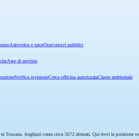
aggio
Autovelox e tutor
Orari mezzi pubblici
iche
Aree di servizio
urazione
Verifica revisione
Cerca officina autorizzata
Classe ambientale
in Toscana. Anghiari conta circa 5672 abitanti. Qui trovi la posizione es