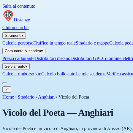
Salta al contenuto
Distanze
Chilometriche
Strumenti
▾
Calcola percorso
Traffico in tempo reale
Stradario e mappe
Calcola ped
Carburante & ricarica
▾
Prezzi carburante
Distributori metano
Distributori GPL
Colonnine elettr
Servizi auto
▾
Calcola rimborso km
Calcolo bollo auto
Le mie scadenze
Verifica assic
🔗
Home
›
Stradario
›
Anghiari
›
Vicolo del Poeta
Vicolo del Poeta
—
Anghiari
Vicolo del Poeta è un vicolo di Anghiari, in provincia di Arezzo (AR), 