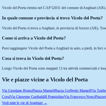
Vicolo del Poeta rientra nel CAP 52031 del comune di Anghiari (AR).
In quale comune e provincia si trova Vicolo del Poeta?
Vicolo del Poeta si trova a Anghiari, in provincia di Arezzo (AR), Tos
Come si arriva a Vicolo del Poeta?
Puoi raggiungere Vicolo del Poeta a Anghiari in auto, a piedi, in bici 
Cosa si trova in Vicolo del Poeta?
Lungo Vicolo del Poeta sono mappati 13 tra attività commerciali e luoghi 
Vie e piazze vicine a
Vicolo del Poeta
Via Giordano Bruno
Piazza Mameli
Piazza Goffredo Mameli
Via Taglie
Corsi
Via Giuseppe Garibaldi
Il Poggiolino
Via Francesco Nenci
Piazzet
Vedi tutte le vie di
Anghiari
→