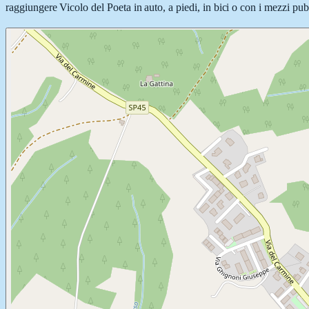
raggiungere Vicolo del Poeta in auto, a piedi, in bici o con i mezzi pubb