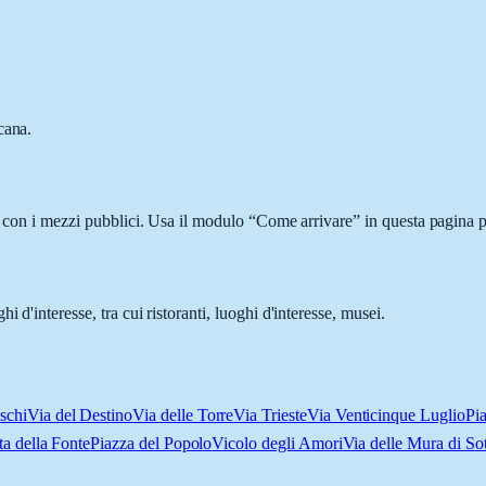
cana.
o con i mezzi pubblici. Usa il modulo “Come arrivare” in questa pagina p
d'interesse, tra cui ristoranti, luoghi d'interesse, musei.
schi
Via del Destino
Via delle Torre
Via Trieste
Via Venticinque Luglio
Pi
ta della Fonte
Piazza del Popolo
Vicolo degli Amori
Via delle Mura di So