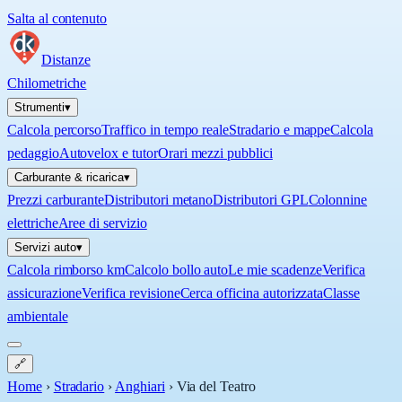
Salta al contenuto
Distanze
Chilometriche
Strumenti
▾
Calcola percorso
Traffico in tempo reale
Stradario e mappe
Calcola
pedaggio
Autovelox e tutor
Orari mezzi pubblici
Carburante & ricarica
▾
Prezzi carburante
Distributori metano
Distributori GPL
Colonnine
elettriche
Aree di servizio
Servizi auto
▾
Calcola rimborso km
Calcolo bollo auto
Le mie scadenze
Verifica
assicurazione
Verifica revisione
Cerca officina autorizzata
Classe
ambientale
🔗
Home
›
Stradario
›
Anghiari
›
Via del Teatro