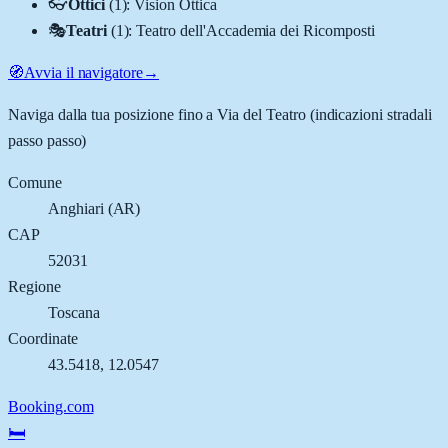
👓
Ottici
(
1
)
:
Vision Ottica
🎭
Teatri
(
1
)
:
Teatro dell'Accademia dei Ricomposti
🧭
Avvia il navigatore
→
Naviga dalla tua posizione fino a
Via del Teatro
(indicazioni stradali
passo passo)
Comune
Anghiari
(
AR
)
CAP
52031
Regione
Toscana
Coordinate
43.5418
,
12.0547
Booking.com
🛏️