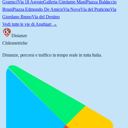
Gramsci
Via 18 Agosto
Galleria Girolamo Magi
Piazza Baldaccio
Bruni
Piazza Edmondo De Amicis
Via Nova
Via del Praticino
Via
Giordano Bruno
Via del Destino
Vedi tutte le vie di
Anghiari
→
Distanze
Chilometriche
Distanze, percorsi e traffico in tempo reale in tutta Italia.