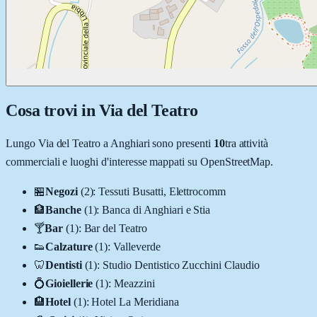
Cosa trovi in
Via del Teatro
Lungo
Via del Teatro
a
Anghiari
sono presenti
10
tra attività
commerciali e luoghi d'interesse mappati su OpenStreetMap.
🏪
Negozi
(
2
)
:
Tessuti Busatti, Elettrocomm
🏦
Banche
(
1
)
:
Banca di Anghiari e Stia
🍸
Bar
(
1
)
:
Bar del Teatro
👟
Calzature
(
1
)
:
Valleverde
🦷
Dentisti
(
1
)
:
Studio Dentistico Zucchini Claudio
💍
Gioiellerie
(
1
)
:
Meazzini
🏨
Hotel
(
1
)
:
Hotel La Meridiana