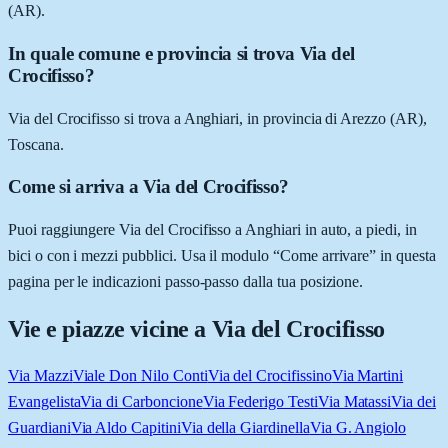
(AR).
In quale comune e provincia si trova Via del
Crocifisso?
Via del Crocifisso si trova a Anghiari, in provincia di Arezzo (AR),
Toscana.
Come si arriva a Via del Crocifisso?
Puoi raggiungere Via del Crocifisso a Anghiari in auto, a piedi, in
bici o con i mezzi pubblici. Usa il modulo “Come arrivare” in questa
pagina per le indicazioni passo-passo dalla tua posizione.
Vie e piazze vicine a
Via del Crocifisso
Via Mazzi
Viale Don Nilo Conti
Via del Crocifissino
Via Martini
Evangelista
Via di Carboncione
Via Federigo Testi
Via Matassi
Via dei
Guardiani
Via Aldo Capitini
Via della Giardinella
Via G. Angiolo