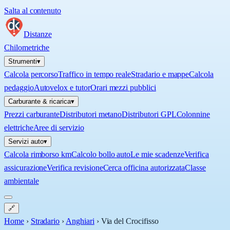
Salta al contenuto
Distanze
Chilometriche
Strumenti
▾
Calcola percorso
Traffico in tempo reale
Stradario e mappe
Calcola
pedaggio
Autovelox e tutor
Orari mezzi pubblici
Carburante & ricarica
▾
Prezzi carburante
Distributori metano
Distributori GPL
Colonnine
elettriche
Aree di servizio
Servizi auto
▾
Calcola rimborso km
Calcolo bollo auto
Le mie scadenze
Verifica
assicurazione
Verifica revisione
Cerca officina autorizzata
Classe
ambientale
🔗
Home
›
Stradario
›
Anghiari
›
Via del Crocifisso