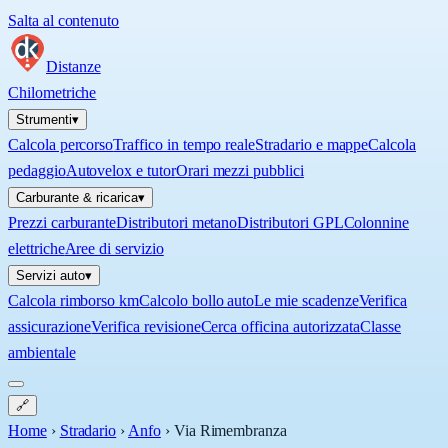
Salta al contenuto
Distanze
Chilometriche
Strumenti
▾
Calcola percorso
Traffico in tempo reale
Stradario e mappe
Calcola
pedaggio
Autovelox e tutor
Orari mezzi pubblici
Carburante & ricarica
▾
Prezzi carburante
Distributori metano
Distributori GPL
Colonnine
elettriche
Aree di servizio
Servizi auto
▾
Calcola rimborso km
Calcolo bollo auto
Le mie scadenze
Verifica
assicurazione
Verifica revisione
Cerca officina autorizzata
Classe
ambientale
🔗
Home
›
Stradario
›
Anfo
›
Via Rimembranza