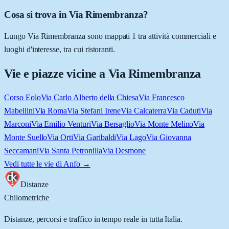
Cosa si trova in Via Rimembranza?
Lungo Via Rimembranza sono mappati 1 tra attività commerciali e
luoghi d'interesse, tra cui ristoranti.
Vie e piazze vicine a
Via Rimembranza
Corso Eolo
Via Carlo Alberto della Chiesa
Via Francesco
Mabellini
Via Roma
Via Stefani Irene
Via Calcaterra
Via Caduti
Via
Marconi
Via Emilio Venturi
Via Bersaglio
Via Monte Melino
Via
Monte Suello
Via Orti
Via Garibaldi
Via Lago
Via Giovanna
Seccamani
Via Santa Petronilla
Via Desmone
Vedi tutte le vie di
Anfo
→
Distanze
Chilometriche
Distanze, percorsi e traffico in tempo reale in tutta Italia.