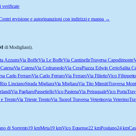
 verificate
Centri revisione e autoriparazioni con indirizzi e mappa →
M
di Modigliani).
ta Azzurra
Via Boffe
Via Le Boffe
Via Cantinelle
Traversa Capodimonte
V
 Catena
Via Catena
Via Cedrangolo
Via Cera
Piazza Edwin Cerio
Salita C
rsa Carlo Ferraro
Via Carlo Ferraro
Via Ferraro
Via Filietto
Vico Filippett
 Rio Linciano
Strada Migliara
Via Migliara
Via Tito Minniti
Traversa Mont
rlandi
Via Pagliaro
Passetiello
Vico Pastena
Via Petraquale
Vico Porta
Trav
 e Trento
Via Trieste Trento
Via Tuoro
I Traversa Veterino
via Veterino
Tra
ano di Sorrento
19
km
Meta
19
km
Vico Equense
22
km
Positano
24
km
Cas