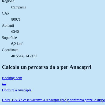
Regione
Campania
CAP
80071
Abitanti
6546
Superficie
6,2 km²
Coordinate
40.5514, 14.2167
Calcola un percorso da o per
Anacapri
Booking.com
🛏️
Dormire a Anacapri
Hotel, B&B e case vacanza a Anacapri (NA): confronta prezzi e dispon