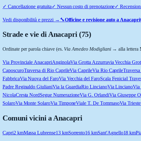
✓
Cancellazione gratuita
✓
Nessun costo di prenotazione
✓
Recensioni
Vedi disponibilità e prezzi →
🔧
Officine e revisione auto a
Anacapri
Strade e vie di
Anacapri
(
75
)
Ordinate per parola chiave (es.
Via Amedeo Modigliani
→ alla lettera
Via Provinciale Anacapri
Anginola
Via Grotta Azzurra
via Vecchia Grot
Caposcuro
Traversa di Rio Caprile
Via Caprile
Via Rio Caprile
Traversa
Fabbrica
Via Nuova del Faro
Via Vecchia del Faro
Scala Fenicia
I Trave
Padre Reginaldo Giuliani
Via la Guardia
Rio Linciano
Via Linciano
Via
Nicola
Cresta Nord
Segue Numerazione
Via G. Orlandi
Via Giuseppe O
Solaro
Via Monte Solaro
Via Timpone
Viale T. De Tommaso
Via Trieste
Comuni vicini a
Anacapri
Capri
2
km
Massa Lubrense
13
km
Sorrento
16
km
Sant'Agnello
18
km
Pi