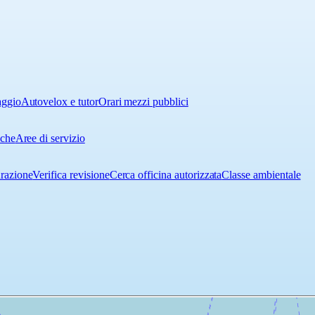
aggio
Autovelox e tutor
Orari mezzi pubblici
iche
Aree di servizio
urazione
Verifica revisione
Cerca officina autorizzata
Classe ambientale