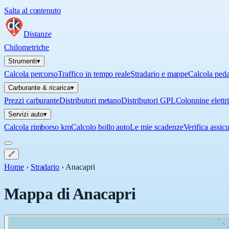
Salta al contenuto
Distanze
Chilometriche
Strumenti
▾
Calcola percorso
Traffico in tempo reale
Stradario e mappe
Calcola ped
Carburante & ricarica
▾
Prezzi carburante
Distributori metano
Distributori GPL
Colonnine elettr
Servizi auto
▾
Calcola rimborso km
Calcolo bollo auto
Le mie scadenze
Verifica assic
🔗
Home
›
Stradario
›
Anacapri
Mappa di
Anacapri