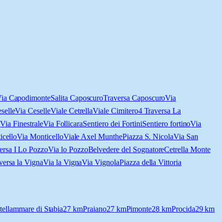
ia Capodimonte
Salita Caposcuro
Traversa Caposcuro
Via
eselle
Via Ceselle
Viale Cetrella
Viale Cimitero
4 Traversa La
o
Via Finestrale
Via Follicara
Sentiero dei Fortini
Sentiero fortino
Via
icello
Via Monticello
Viale Axel Munthe
Piazza S. Nicola
Via San
ersa I Lo Pozzo
Via lo Pozzo
Belvedere del Sognatore
Cetrella Monte
versa la Vigna
Via la Vigna
Via Vignola
Piazza della Vittoria
tellammare di Stabia
27
km
Praiano
27
km
Pimonte
28
km
Procida
29
km